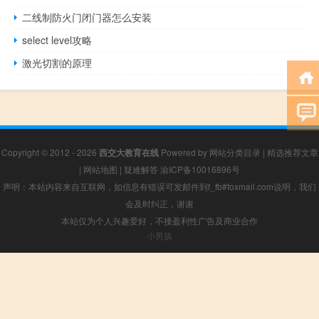
二线制防火门闭门器怎么安装
select level攻略
激光切割的原理
Copyright © 2012 - 2026
西交大教育在线
Powered by
网站分类目录
|
精选推荐文章
|
网站地图
|
疑难解答
渝ICP备10016896号
声明：本站内容来自互联网，如信息有错误可发邮件到f_fb#foxmail.com说明，我们
会及时纠正，谢谢
本站仅为个人兴趣爱好，不接盈利性广告及商业合作
小男孩