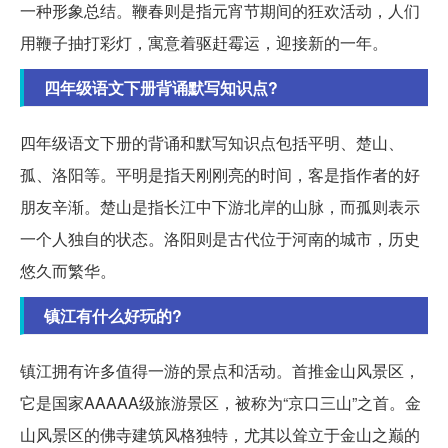
一种形象总结。鞭春则是指元宵节期间的狂欢活动，人们
用鞭子抽打彩灯，寓意着驱赶霉运，迎接新的一年。
四年级语文下册背诵默写知识点?
四年级语文下册的背诵和默写知识点包括平明、楚山、
孤、洛阳等。平明是指天刚刚亮的时间，客是指作者的好
朋友辛渐。楚山是指长江中下游北岸的山脉，而孤则表示
一个人独自的状态。洛阳则是古代位于河南的城市，历史
悠久而繁华。
镇江有什么好玩的?
镇江拥有许多值得一游的景点和活动。首推金山风景区，
它是国家AAAAA级旅游景区，被称为“京口三山”之首。金
山风景区的佛寺建筑风格独特，尤其以耸立于金山之巅的