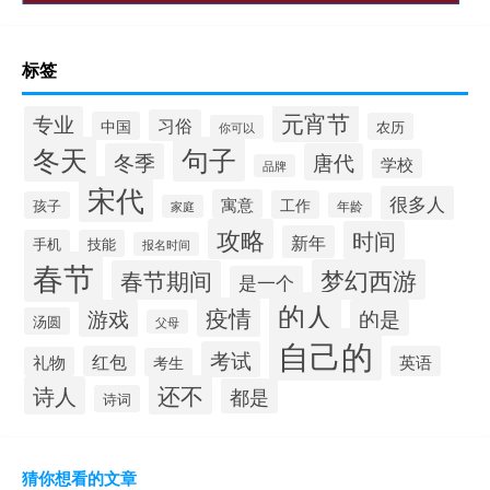
标签
元宵节
专业
习俗
中国
农历
你可以
冬天
句子
冬季
唐代
学校
品牌
宋代
很多人
寓意
工作
孩子
年龄
家庭
攻略
时间
新年
手机
技能
报名时间
春节
梦幻西游
春节期间
是一个
的人
疫情
游戏
的是
汤圆
父母
自己的
考试
红包
英语
礼物
考生
还不
诗人
都是
诗词
猜你想看的文章