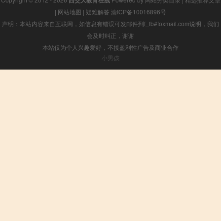
西交大教育在线
|
网站地图
|
疑难解答
渝ICP备10016896号
声明：本站内容来自互联网，如信息有错误可发邮件到f_fb#foxmail.com说明，我们
会及时纠正，谢谢
本站仅为个人兴趣爱好，不接盈利性广告及商业合作
小男孩