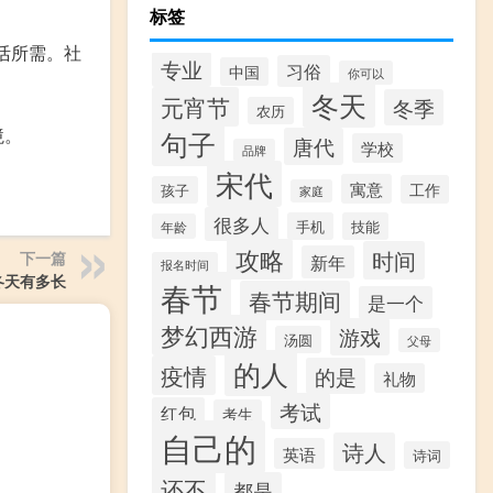
标签
活所需。社
专业
习俗
中国
你可以
冬天
元宵节
冬季
农历
境。
句子
唐代
学校
品牌
宋代
寓意
工作
孩子
家庭
很多人
手机
技能
年龄
攻略
时间
下一篇
新年
报名时间
冬天有多长
春节
春节期间
是一个
梦幻西游
游戏
汤圆
父母
的人
疫情
的是
礼物
考试
红包
考生
自己的
诗人
英语
诗词
还不
都是