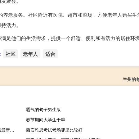
朋友聚会。
的养老服务。社区附近有医院、超市和菜场，方便老年人购买生
保持活力。
够满足他们的生活需求，提供一个舒适、便利和有活力的居住环
：
社区
老年人
适合
兰州的
霸气的句子男生版
春节期间大学生干嘛
2023年10月19日河北省廊坊市疫情大数据-今日/今天疫情全网搜索最新实时消息动态情况通知播报
西安雅思考试考场哪里比较好