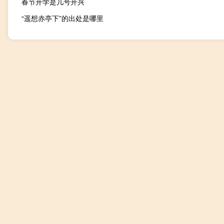
春节开学是几号开兴
“遥想赤亭下”的出处是哪里