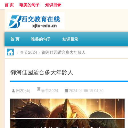
首 页
唯美的句子
知识目录
首 页
唯美的句子
知识目录
>
春节2024
>
御河佳园适合多大年龄人
御河佳园适合多大年龄人
春节2024
网友:
yhj
2024-02-06 15:04:30