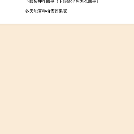
下眼袋肿咋回事（下眼袋浮肿怎么回事）
冬天能否种植雪莲果呢