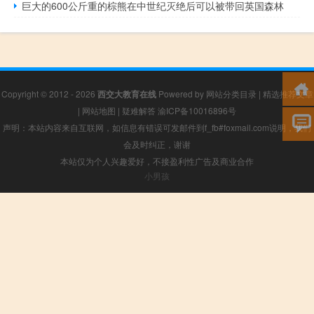
巨大的600公斤重的棕熊在中世纪灭绝后可以被带回英国森林
Copyright © 2012 - 2026
西交大教育在线
Powered by
网站分类目录
|
精选推荐文章
|
网站地图
|
疑难解答
渝ICP备10016896号
声明：本站内容来自互联网，如信息有错误可发邮件到f_fb#foxmail.com说明，我们
会及时纠正，谢谢
本站仅为个人兴趣爱好，不接盈利性广告及商业合作
小男孩