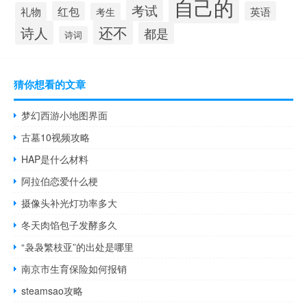
自己的
考试
红包
英语
礼物
考生
还不
诗人
都是
诗词
猜你想看的文章
梦幻西游小地图界面
古墓10视频攻略
HAP是什么材料
阿拉伯恋爱什么梗
摄像头补光灯功率多大
冬天肉馅包子发酵多久
“袅袅繁枝亚”的出处是哪里
南京市生育保险如何报销
steamsao攻略