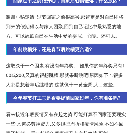
回家过节之前很开心，回家后心情低落，什么原因?
谢谢小秘邀请! 过节回家之前很高兴,那肯定是对自己即将
到来的假期得以与家人团聚,回到自己记忆中最熟悉的地
方。可以舔舐自己在生活中受的委屈、心酸。还可以。
年前跳槽好，还是春节后跳槽更合适?
这取决于一个因素:有没有年终奖。 如果你的年终奖只有1
00或200,又真的很想跳槽,那就果断跳吧!原因如下:1.很多
人都是想着年后跳槽的,这就像十一黄金周,大... 这些。
今年春节打工志是否要提前回家过年，你有准备吗?
看来接近年底疫情又有在起之势,可能打算不回家还要现实
一些,又何必劳神费力,又多担些周折和疫情风险,不如不回