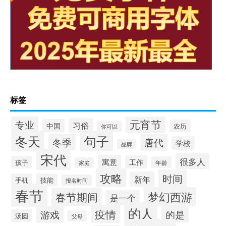
标签
元宵节
专业
习俗
中国
农历
你可以
冬天
句子
冬季
唐代
学校
品牌
宋代
很多人
寓意
工作
孩子
年龄
家庭
攻略
时间
新年
手机
技能
报名时间
春节
梦幻西游
春节期间
是一个
的人
疫情
游戏
的是
汤圆
父母