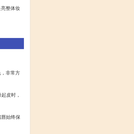
提亮整体妆
色，非常方
燥起皮时，
嘴唇始终保