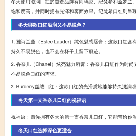
冬天使用滋润口红的首选品牌有阿玛尼、纪梵希和圣罗兰
饱和度高，并同时拥有光泽和雾面效果。纪梵希口红则呈
冬天哪款口红滋润又不易脱色？
1. 雅诗兰黛（Estee Lauder）纯色魅惑唇膏：这
持久不易脱色，也不会在杯子上留下痕迹。
2. 香奈儿（Chanel）炫亮魅力唇膏：香奈儿口红作
不易脱色口红的需求。
3. Burberry丝绒口红：这款口红的光滑质地能够持
冬天第一支香奈儿口红的祝福语
祝福语：愿你拥有冬天的第一支香奈儿口红，它能带给你
冬天口红选择深色更适合