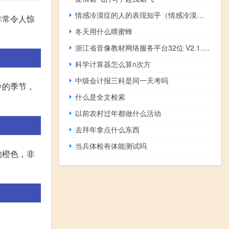
情感冷漠症的人的表现知乎（情感冷漠是怎么回事）
非常令人惊
冬天用什么喂蜜蜂
浙江省音像教材网络服务平台32位 V2.1.0 官方客户端（浙江省音像教材网络服务平台32位 V2.1.0 官方客户端功能简介）
科学计算器怎么算n次方
中级会计报三科是同一天考吗
冷的季节，
什么是全文检索
以前农村过年都做什么活动
去拜年拿点什么东西
当兵体检有体能测试吗
的橙色，非