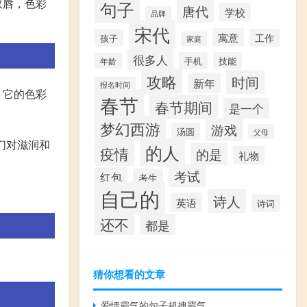
双唇，色彩
句子
唐代
学校
品牌
宋代
寓意
工作
孩子
家庭
很多人
手机
技能
年龄
攻略
时间
新年
报名时间
，它的色彩
春节
春节期间
是一个
梦幻西游
游戏
汤圆
父母
们对滋润和
的人
疫情
的是
礼物
考试
红包
考生
自己的
诗人
英语
诗词
还不
都是
猜你想看的文章
爱情霸气的句子超拽霸气