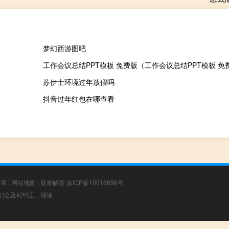
梦幻西游图吧
苏伊士环境过年放假吗
抖音过年红包在哪查看
文章
|
网站地图
|
疑难解答
渝ICP备10016896号
，我们会及时纠正，谢谢