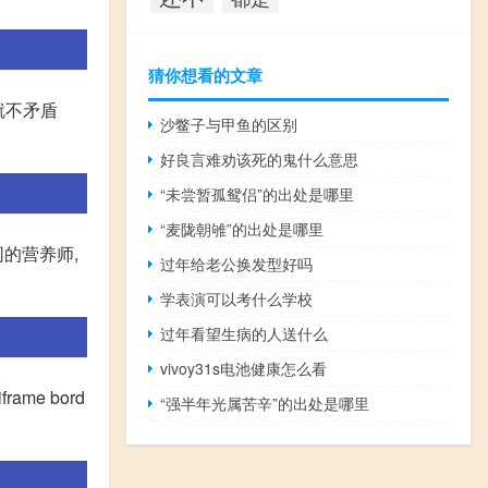
猜你想看的文章
就不矛盾
沙鳖子与甲鱼的区别
好良言难劝该死的鬼什么意思
“未尝暂孤鸳侣”的出处是哪里
“麦陇朝雊”的出处是哪里
的营养师,
过年给老公换发型好吗
学表演可以考什么学校
过年看望生病的人送什么
vivoy31s电池健康怎么看
ame bord
“强半年光属苦辛”的出处是哪里