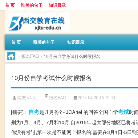
首 页
唯美的句子
知识目录
首 页
唯美的句子
知识目录
>
报名FAQ
>
10月份自学考试什么时候报名
10月份自学考试什么时候报名
报名FAQ
网友:
sslake
2023-04-20 16:19:00
自考
考试
[摘要]：
是几月份? - JCAriel 的回答全国自学
时
别为1月、4月、7月和10月,自2015年起大部分地区已将考试
你没有考过,第一次是不能网上报名的,需要在3月1日-5日