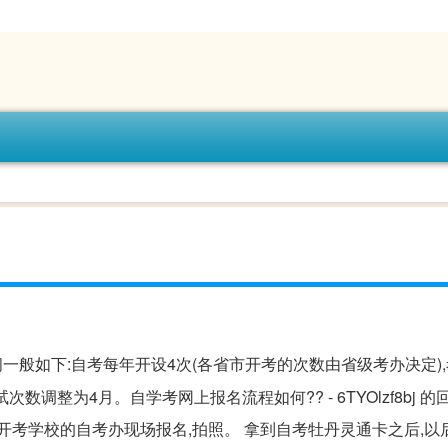
间一般如下:自考每年开设4次(各省市开考的次数由省级考办决定)
次数调整为4月。自学考网上报名流程如何?? - 6TYOlzf8bj 
到开考学校的自考办现场报名,拍照。 拿到自考牡丹灵通卡之后,以