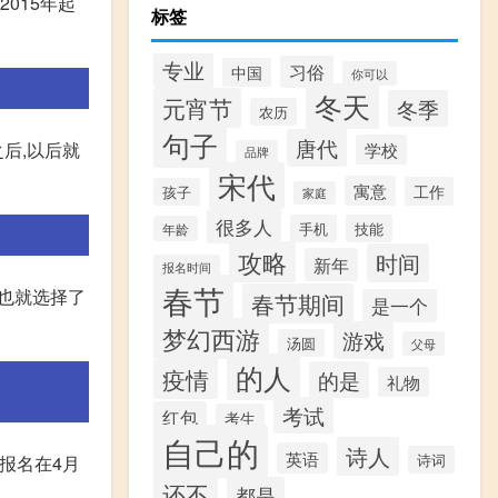
015年起
标签
专业
习俗
中国
你可以
冬天
元宵节
冬季
农历
句子
唐代
后,以后就
学校
品牌
宋代
寓意
工作
孩子
家庭
很多人
手机
技能
年龄
攻略
时间
新年
报名时间
春节
业也就选择了
春节期间
是一个
梦幻西游
游戏
汤圆
父母
的人
疫情
的是
礼物
考试
红包
考生
自己的
诗人
英语
诗词
报名在4月
还不
都是