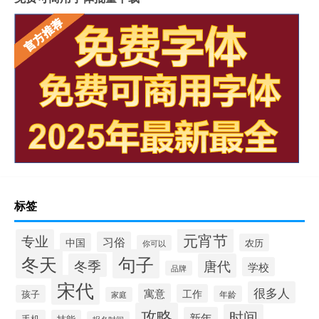
标签
元宵节
专业
习俗
中国
农历
你可以
冬天
句子
冬季
唐代
学校
品牌
宋代
很多人
寓意
工作
孩子
年龄
家庭
攻略
时间
新年
手机
技能