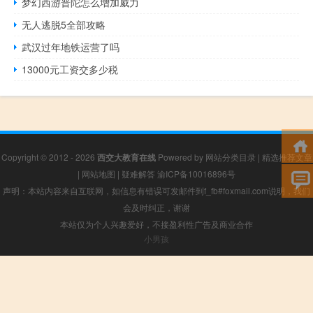
梦幻西游普陀怎么增加威力
无人逃脱5全部攻略
武汉过年地铁运营了吗
13000元工资交多少税
Copyright © 2012 - 2026
西交大教育在线
Powered by
网站分类目录
|
精选推荐文章
|
网站地图
|
疑难解答
渝ICP备10016896号
声明：本站内容来自互联网，如信息有错误可发邮件到f_fb#foxmail.com说明，我们
会及时纠正，谢谢
本站仅为个人兴趣爱好，不接盈利性广告及商业合作
小男孩