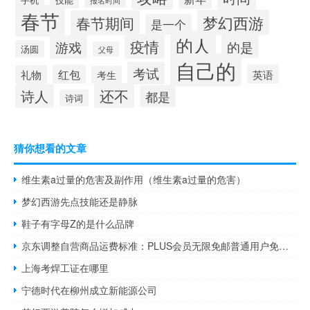
报名时间
春节
梦幻西游
春节期间
是一个
的人
疫情
游戏
的是
汤圆
父母
自己的
考试
红包
英语
礼物
考生
还不
诗人
都是
诗词
猜你想看的文章
维生素a过量的危害及副作用（维生素a过量的危害）
梦幻西游先点技能还是静脉
鞋子有字母Z的是什么品牌
京东调整自营商品运费标准：PLUS会员无限免邮普通用户免邮门槛降至59元
上海考焊工证在哪里
宁德时代在柳州成立新能源公司