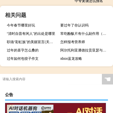
中专复读怎么报名
相关问题
今年春节哪里好玩
要过年了你认识吗
“清时自昔有闲人”的出处是哪里
常吃酚酞片有什么副作用（吃酚酞片有什么副作用）
职场“彩虹族”的美丽宣言(关于职场“彩虹族”的美丽宣言简述)
怎样报考营养师
过年的喜字怎么叠的
阿尔托利亚潘德拉贡亚瑟与十二圆桌骑士
过年如何包饺子作文
xbox蓝龙攻略
☚
公告