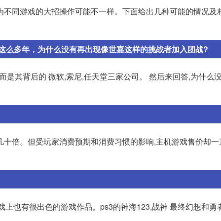
为不同游戏的大招操作可能不一样。下面给出几种可能的情况及
局面维持了这么多年，为什么没有再出现像世嘉这样的挑战者加入团战?
ii~而是其背后的 微软,索尼,任天堂三家公司。 然后来回答,为什么
几十倍。但受玩家消费预期和消费习惯的影响,主机游戏售价却一
游戏上也有很出色的游戏作品。ps3的神海123,战神 最终幻想和