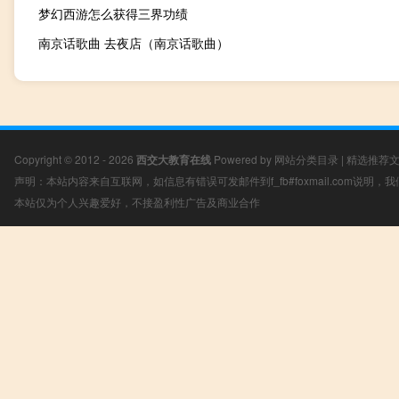
梦幻西游怎么获得三界功绩
南京话歌曲 去夜店（南京话歌曲）
Copyright © 2012 - 2026
西交大教育在线
Powered by
网站分类目录
|
精选推荐
声明：本站内容来自互联网，如信息有错误可发邮件到f_fb#foxmail.com说明
本站仅为个人兴趣爱好，不接盈利性广告及商业合作