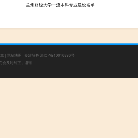
兰州财经大学一流本科专业建设名单
文章
|
网站地图
|
疑难解答
渝ICP备10016896号
，我们会及时纠正，谢谢