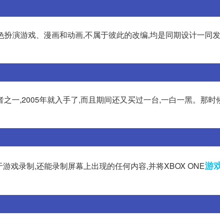
x 360角色扮演游戏、漫画和动画,不属于彼此的改编,均是同期设计一同
一,2005年就入手了,而且期间还又买过一台,一白一黑。那时候X
游
于游戏录制,还能录制屏幕上出现的任何内容,并将XBOX ONE