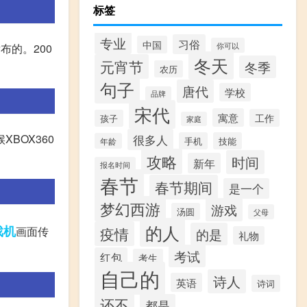
标签
专业
习俗
中国
你可以
发布的。200
冬天
元宵节
冬季
农历
句子
唐代
学校
品牌
宋代
寓意
工作
孩子
家庭
BOX360
很多人
手机
技能
年龄
攻略
时间
新年
报名时间
春节
春节期间
是一个
梦幻西游
游戏
汤圆
父母
的人
戏机
画面传
疫情
的是
礼物
考试
红包
考生
自己的
诗人
英语
诗词
还不
都是