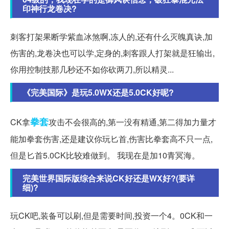
印神行龙卷决?
刺客打架果断学紫血冰煞啊,冻人的,还有什么灭魄真诀,加
伤害的,龙卷决也可以学,定身的,刺客跟人打架就是狂输出,
你用控制技那几秒还不如你砍两刀,所以精灵...
《完美国际》是玩5.0WX还是5.0CK好呢?
拳套
CK拿
攻击不会很高的,第一没有精通,第二得加力量才
能加拳套伤害,还是建议你玩匕首,伤害比拳套高不只一点,
但是匕首5.0CK比较难做到。 我现在是加10青冥海。
完美世界国际版综合来说CK好还是WX好?(要详
细)?
玩CK吧,装备可以刷,但是需要时间,投资一个4。0CK和一