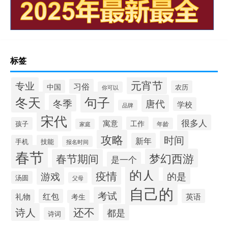
标签
元宵节
专业
习俗
中国
农历
你可以
冬天
句子
冬季
唐代
学校
品牌
宋代
很多人
寓意
工作
孩子
年龄
家庭
攻略
时间
新年
手机
技能
报名时间
春节
梦幻西游
春节期间
是一个
的人
疫情
游戏
的是
汤圆
父母
自己的
考试
红包
英语
礼物
考生
还不
诗人
都是
诗词