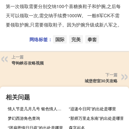
第一次领取需要分别交纳100个喜糖换鞋子和护腕,之后每
天可以领取一次,需交纳手续费1000W。 一般8军CK不需
要领取护腕,只需要领取鞋子。因为护腕升级成新八军之。
网络标签：
国际
完美
拳套
上一篇
弯钩峡谷攻略视频
下一篇
城堡密室30关攻略
相关问题
情人节是几月几号 银色情人节是几月几日_
“迢递今日同”的出处是哪里
梦幻西游角色查询
“那师万里走东南”的出处是哪里
“团扇恩情日日疏”的出处是哪里
森字起名