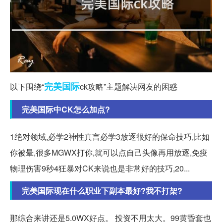
完美
国际
以下围绕“
ck攻略”主题解决网友的困惑
完美国际中CK怎么加点?
1绝对领域,必学2神性真言必学3放逐很好的保命技巧,比如
你被晕,很多MGWX打你,就可以点自己头像再用放逐,免疫
物理伤害9秒4狂暴对CK来说也是非常好的技巧,20...
完美国际现在什么职业下副本最好?我不打架?
那综合来讲还是5.0WX好点。 投资不用太大。99黄昏套也