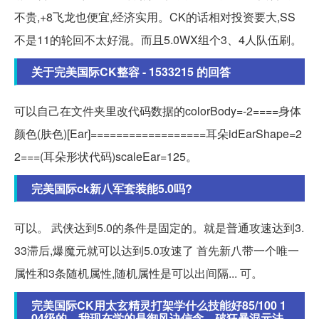
不贵,+8飞龙也便宜,经济实用。CK的话相对投资要大,SS
不是11的轮回不太好混。而且5.0WX组个3、4人队伍刷。
关于完美国际CK整容 - 1533215 的回答
可以自己在文件夹里改代码数据的colorBody=-2====身体
颜色(肤色)[Ear]==================耳朵idEarShape=2
2===(耳朵形状代码)scaleEar=125。
完美国际ck新八军套装能5.0吗?
可以。 武侠达到5.0的条件是固定的。就是普通攻速达到3.
33滞后,爆魔元就可以达到5.0攻速了 首先新八带一个唯一
属性和3条随机属性,随机属性是可以出间隔... 可。
完美国际CK用太玄精灵打架学什么技能好85/100 1
04级的，我现在学的是御风诀信念，破狂暴混元法