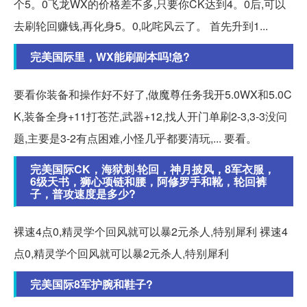
个5。0飞龙WX的价格差不多,只要你CK达到4。0后,可以
去刷轮回赚钱,再化身5。0,叱咤风云了。 首先升到1...
完美国际里，WX能刷副本吗!急?
要看你装备和操作好不好了,做魔尊任务我开5.0WX和5.0C
K,装备全身+11打苍茫,武器+12,找人开门单刷2-3,3-3没问
题,主要是3-2有点困难,小怪几乎都要清玩,... 要看。
完美国际CK，海狱刺·轮回，神月披风，8军衣服，
6级天书，狮心项链和腰，阿修罗手和靴，轮回裤
子，普攻速度是多少?
裸速4点0,精灵学个回风就可以暴2元杀人,特别犀利 裸速4
点0,精灵学个回风就可以暴2元杀人,特别犀利
完美国际8军护腕和鞋子?