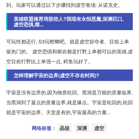
到。玩家可以通过以下步骤找到虚空卷须: 从诺克史。
英雄联盟推荐用那些人?我现有永恒恶魔,深渊巨口,
虚空恐惧,熔...
可玩性都还行, S3玩螳螂吧。就是虚空掠夺者。目前上单
挺热门的。 虚空恐惧和熔岩都是打野上单都可以的英雄,虚
空目前打野比上单强一点, 鳄鱼玩好了。
怎样理解宇宙的边界(虚空不存在时间)?
宇宙是没有边畀的,因为物质轮回。黑洞是万能的质量临界,
当黑洞到了凝点的质量边界,就是爆点。宇宙是轮回的,轮回
就是宇宙的边界。天堂是有的,宇宙最高的力量...
网络标签：
晶核
深渊
虚空