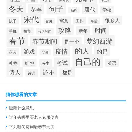
冬天
句子
冬季
唐代
学校
品牌
宋代
很多人
寓意
工作
孩子
年龄
家庭
攻略
时间
新年
手机
技能
报名时间
春节
梦幻西游
春节期间
是一个
的人
疫情
游戏
的是
汤圆
父母
自己的
考试
红包
英语
礼物
考生
还不
诗人
都是
诗词
猜你想看的文章
巨阳什么意思
过年去哪里买老人衣服便宜
下列哪句诗词语春节无关