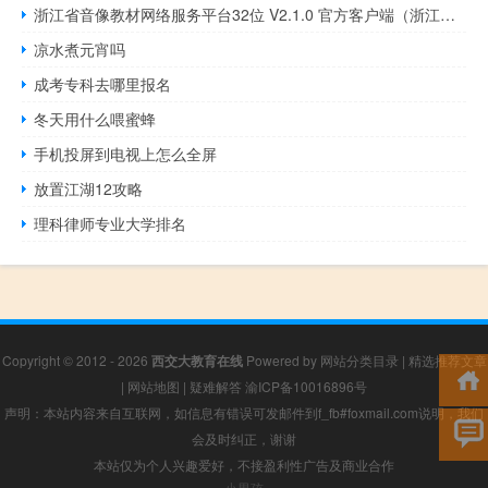
浙江省音像教材网络服务平台32位 V2.1.0 官方客户端（浙江省音像教材网络服务平台32位 V2.1.0 官方客户端功能简介）
凉水煮元宵吗
成考专科去哪里报名
冬天用什么喂蜜蜂
手机投屏到电视上怎么全屏
放置江湖12攻略
理科律师专业大学排名
Copyright © 2012 - 2026
西交大教育在线
Powered by
网站分类目录
|
精选推荐文章
|
网站地图
|
疑难解答
渝ICP备10016896号
声明：本站内容来自互联网，如信息有错误可发邮件到f_fb#foxmail.com说明，我们
会及时纠正，谢谢
本站仅为个人兴趣爱好，不接盈利性广告及商业合作
小男孩