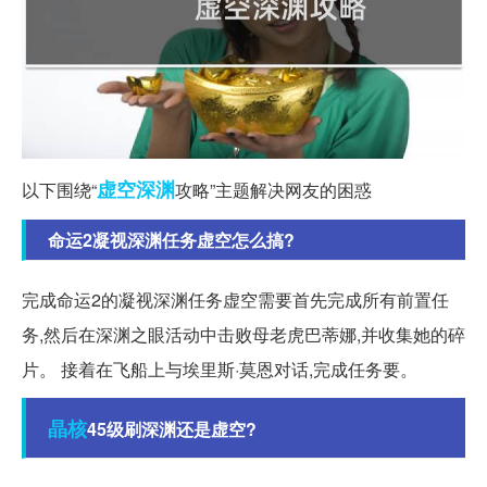
虚空
深渊
以下围绕“
攻略”主题解决网友的困惑
命运2凝视深渊任务虚空怎么搞?
完成命运2的凝视深渊任务虚空需要首先完成所有前置任
务,然后在深渊之眼活动中击败母老虎巴蒂娜,并收集她的碎
片。 接着在飞船上与埃里斯·莫恩对话,完成任务要。
晶核
45级刷深渊还是虚空?