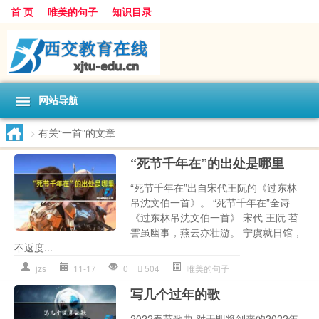
首 页
唯美的句子
知识目录
网站导航
>
有关“一首”的文章
“死节千年在”的出处是哪里
“死节千年在”出自宋代王阮的《过东林
吊沈文伯一首》。 “死节千年在”全诗
《过东林吊沈文伯一首》 宋代 王阮 苕
霅虽幽事，燕云亦壮游。 宁虞就日馆，
不返度...
jzs
11-17
0
504
唯美的句子
写几个过年的歌
2022春节歌曲 对于即将到来的2022年