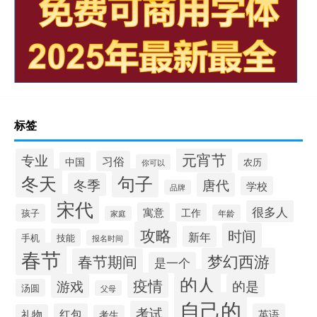
标签
元宵节
专业
习俗
中国
农历
你可以
冬天
句子
冬季
唐代
学校
品牌
宋代
很多人
寓意
工作
孩子
年龄
家庭
攻略
时间
新年
手机
技能
报名时间
春节
梦幻西游
春节期间
是一个
的人
疫情
游戏
的是
汤圆
父母
自己的
考试
红包
英语
礼物
考生