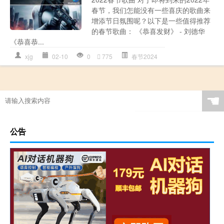
春节，我们怎能没有一些喜庆的歌曲来
增添节日氛围呢？以下是一些值得推荐
的春节歌曲： 《恭喜发财》 - 刘德华
《恭喜恭...
xjg
02-10
0
775
春节2024
☚
公告