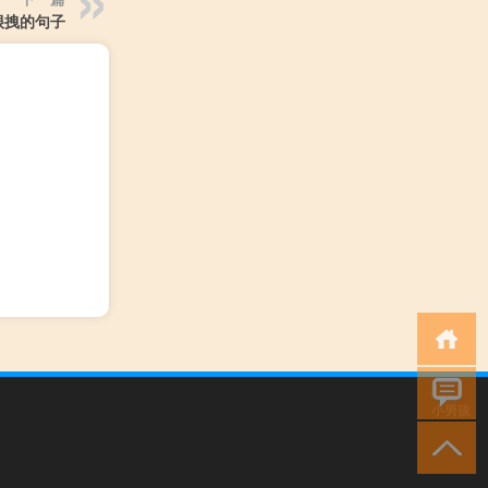
很拽的句子
小男孩