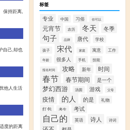
标签
、保持距离,
专业
习俗
中国
你可以
冬天
元宵节
冬季
农历
句子
唐代
学校
品牌
宋代
护自己,却也
寓意
工作
孩子
家庭
很多人
手机
技能
年龄
攻略
时间
新年
报名时间
春节
春节期间
是一个
梦幻西游
打扰他人生活
游戏
汤圆
父母
的人
疫情
的是
礼物
考试
红包
考生
自己的
诗人
英语
诗词
,适度的距离
还不
都是