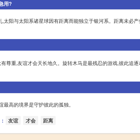
急用?
乱,太阳与太阳系诸星球因有距离而能独立于银河系。距离未必产
重;有尊重,友谊才会天长地久。旋转木马是最残忍的游戏,彼此追
友谊最高的境界是守护彼此的孤独。
：
友谊
才会
距离