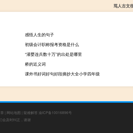
骂人古文
感悟人生的句子
初级会计职称报考资格是什么
“灌婴连兵数十万”的出处是哪里
桥的近义词
课外书好词好句好段摘抄大全小学四年级
文章
|
网站地图
|
疑难解答
渝ICP备10016896号
，我们会及时纠正，谢谢