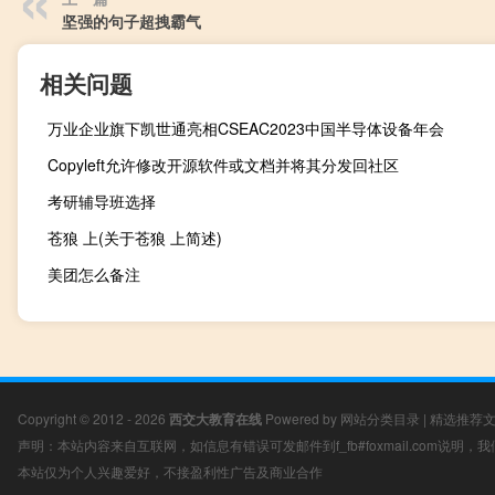
坚强的句子超拽霸气
相关问题
万业企业旗下凯世通亮相CSEAC2023中国半导体设备年会
Copyleft允许修改开源软件或文档并将其分发回社区
考研辅导班选择
苍狼 上(关于苍狼 上简述)
美团怎么备注
Copyright © 2012 - 2026
西交大教育在线
Powered by
网站分类目录
|
精选推荐
声明：本站内容来自互联网，如信息有错误可发邮件到f_fb#foxmail.com说明
本站仅为个人兴趣爱好，不接盈利性广告及商业合作