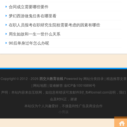
合同成立需要哪些要件
梦幻西游做鬼任务在哪里看
在职人员报考在职研究生院校需要考虑的因素有哪些
周生如故和一生一世什么关系
90后单身过年怎么办呢
Copyright © 2012 - 2026
西交大教育在线
Powered by
网站分类目录
|
精选推荐文章
|
网站地图
|
疑难解答
渝ICP备10016896号
声明：本站内容来自互联网，如信息有错误可发邮件到f_fb#foxmail.com说明，我们
会及时纠正，谢谢
本站仅为个人兴趣爱好，不接盈利性广告及商业合作
小男孩