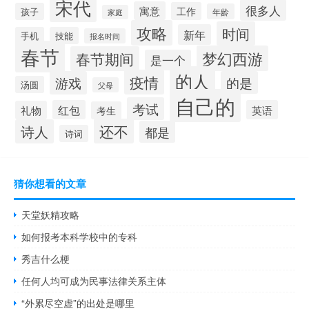
宋代
很多人
寓意
工作
孩子
年龄
家庭
攻略
时间
新年
手机
技能
报名时间
春节
梦幻西游
春节期间
是一个
的人
疫情
游戏
的是
汤圆
父母
自己的
考试
红包
英语
礼物
考生
还不
诗人
都是
诗词
猜你想看的文章
天堂妖精攻略
如何报考本科学校中的专科
秀吉什么梗
任何人均可成为民事法律关系主体
“外累尽空虚”的出处是哪里