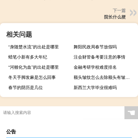
下一篇
院长什么梗
相关问题
“身随楚水流”的出处是哪里
舞阳民政局春节放假吗
蜡笔小新有多大年纪
注会财管备考要注意的事情
“河雒化为血”的出处是哪里
金融考研学校难度排名
冬天手脚发麻是怎么回事
额头皱纹怎么去除额头有皱纹怎么办（额头皱纹怎么去除）
春节的阴历是几位
新西兰大学毕业很难吗
☚
公告