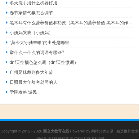
冬天洗手用什么机器好用
春节家情气氛怎么调节
黑木耳有什么营养价值和功效（黑木耳的营养价值 黑木耳的作用及功效有哪些）
小姨妈哭戏（小姨妈）
“莫令太守驰朱轓”的出处是哪里
举什么一什么的词语有哪些?
dnf天空颜色怎么调（dnf天空微调）
广州足球裁判多大年龄
日照最大年龄考驾照的人
学院攻略 游民
Copyright © 2012 - 2026
西交大教育在线
Powered by
网站分类目录
|
精选推荐文章
|
网站地图
|
疑难解答
渝ICP备10016896号