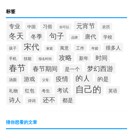
标签
元宵节
专业
习俗
中国
农历
你可以
冬天
句子
冬季
唐代
学校
品牌
宋代
很多人
寓意
工作
孩子
年龄
家庭
攻略
时间
新年
手机
技能
报名时间
春节
梦幻西游
春节期间
是一个
的人
疫情
游戏
的是
汤圆
父母
自己的
考试
红包
英语
礼物
考生
还不
诗人
都是
诗词
猜你想看的文章