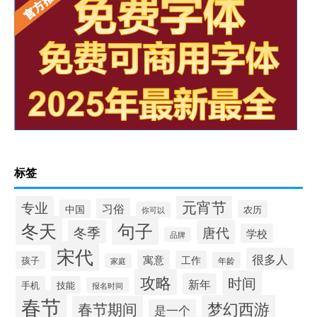
标签
元宵节
专业
习俗
中国
农历
你可以
冬天
句子
冬季
唐代
学校
品牌
宋代
很多人
寓意
工作
孩子
年龄
家庭
攻略
时间
新年
手机
技能
报名时间
春节
梦幻西游
春节期间
是一个