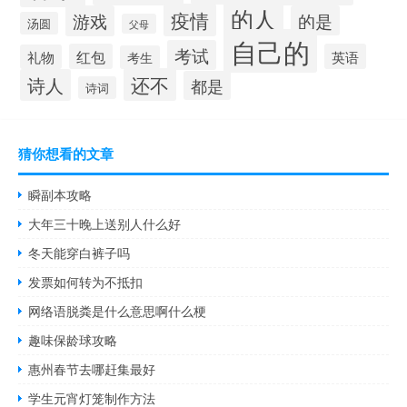
的人
疫情
游戏
的是
汤圆
父母
自己的
考试
红包
英语
礼物
考生
还不
诗人
都是
诗词
猜你想看的文章
瞬副本攻略
大年三十晚上送别人什么好
冬天能穿白裤子吗
发票如何转为不抵扣
网络语脱粪是什么意思啊什么梗
趣味保龄球攻略
惠州春节去哪赶集最好
学生元宵灯笼制作方法