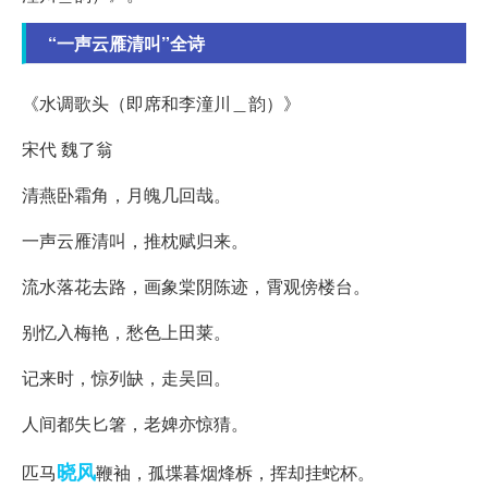
“一声云雁清叫”全诗
《水调歌头（即席和李潼川＿韵）》
宋代 魏了翁
清燕卧霜角，月魄几回哉。
一声云雁清叫，推枕赋归来。
流水落花去路，画象棠阴陈迹，霄观傍楼台。
别忆入梅艳，愁色上田莱。
记来时，惊列缺，走吴回。
人间都失匕箸，老婢亦惊猜。
晓风
匹马
鞭袖，孤堞暮烟烽柝，挥却挂蛇杯。