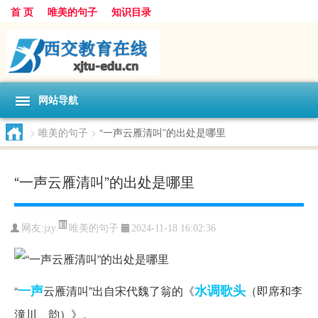
首 页
唯美的句子
知识目录
网站导航
>
唯美的句子
>
“一声云雁清叫”的出处是哪里
“一声云雁清叫”的出处是哪里
唯美的句子
网友:
jzy
2024-11-18 16:02:36
一声
水调歌头
“
云雁清叫”出自宋代魏了翁的《
（即席和李
潼川＿韵）》。