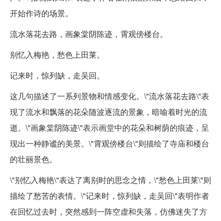
开始作诗的场景。
流水落花去路，画象棠阴陈迹，霄观傍楼台。
别忆入梅艳，愁色上田莱。
记来时，惊列缺，走吴回。
这几句描述了一系列景物和情感变化。\"流水落花去路\"表
现了流水和飘落的花朵随波逐流的景象，暗喻着时光的流
逝。\"画象棠阴陈迹\"表示画堂中的花朵和树荫的痕迹，呈
现出一种静谧的美景。\"霄观傍楼台\"则描绘了寺庙和楼台
的壮丽景色。
\"别忆入梅艳\"表达了离别时的思念之情，\"愁色上田莱\"则
描绘了愁苦的表情。\"记来时，惊列缺，走吴回\"表明作者
在回忆过去时，突然感到一阵空虚和失落，仿佛迷失了方