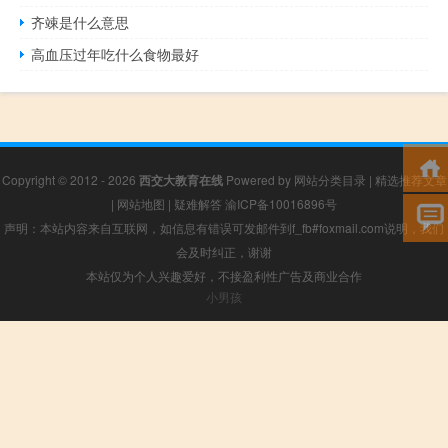
齐竦是什么意思
高血压过年吃什么食物最好
Copyright © 2012 - 2026
西交大教育在线
Powered by
网站分类目录
|
精选推荐文章
|
网站地图
|
疑难解答
渝ICP备10016896号
声明：本站内容来自互联网，如信息有错误可发邮件到f_fb#foxmail.com说明，我们
会及时纠正，谢谢
本站仅为个人兴趣爱好，不接盈利性广告及商业合作
小男孩