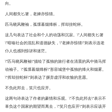
向。
人间都失匕箸，老婢亦惊猜。
匹马晓风鞭袖，孤堞暮烟烽柝，挥却挂蛇杯。
这几句表达了社会和个人的动荡和沉寂。\"人间都失匕箸
\"暗喻社会的混乱和道德缺失，\"老婢亦惊猜\"则表示连老
仆人也感到惊讶和迷茫。
\"匹马晓风鞭袖\"描绘了孤独的旅行者在清晨的风中骑马挥
动袖子。\"孤堞暮烟烽柝\"形容城堡中孤独的烽火和烟雾。
\"挥却挂蛇杯\"则表达了摒弃虚浮和欢愉的意愿。
不负此邦去，笑只也应开。
这两句诗表达了作者的豪情和乐观。\"不负此邦去\"表示不
辜负这个国家的期望而离去，\"笑只也应开\"则表示应该开