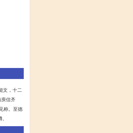
能文，十二
与庾信齐
艳见称。至德
僔。