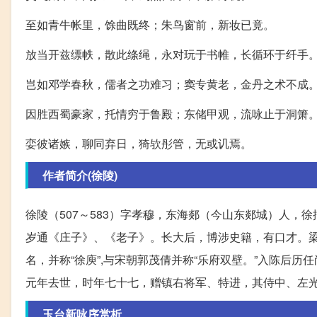
至如青牛帐里，馀曲既终；朱鸟窗前，新妆已竟。
放当开兹缥帙，散此绦绳，永对玩于书帷，长循环于纤手
岂如邓学春秋，儒者之功难习；窦专黄老，金丹之术不成
因胜西蜀豪家，托情穷于鲁殿；东储甲观，流咏止于洞箫
娈彼诸嫉，聊同弃日，猗欤彤管，无或讥焉。
作者简介(徐陵)
徐陵（507～583）字孝穆，东海郯（今山东郯城）人
岁通《庄子》、《老子》。长大后，博涉史籍，有口才。
名，并称“徐庾”,与宋朝郭茂倩并称“乐府双壁。”入陈后
元年去世，时年七十七，赠镇右将军、特进，其侍中、左光
玉台新咏序赏析