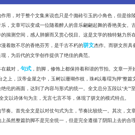
的作用，对于整个文集来说也只是个抛砖引玉的小角色，但是徐
音乐，文章可以变成一位随着醉人的音乐翩翩起舞的香艳美女。
异的揣测空间，感人肺腑而又赏心悦目。这是文学的独特魅力所
骈文
弥漫着散不尽的香艳芬芳，是千古不朽的
杰作。而骈文所具
呈现，为后代的文学创作提供了绝佳的典范。
句式
终在裁对，
，韵脚，修饰上都保持着和谐的节拍。文章一开
台之上，汉帝金屋之中，玉树以珊瑚作枝，珠#以毒瑁为押”整篇
伦的画面，达到了内容与形式的统一。全文总分五段以“夫”“至若
上，全文以诗体句为主，无言七言不等，体现了骈文的模式特点。
的节奏。首先全文是以对仗句式为主，节奏比较统一。其次，文
韵上虽然整篇韵脚不是完全统一，但是完全遵循了阴阳上去的合