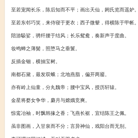
至若宠闻长乐，陈后知而不平；画出天仙，阏氏览而遥妒
至若东邻巧笑，来侍寝于更衣；西子微颦，得横陈于甲帐
陪游馺娑，骋纤腰于结风；长乐鸳鸯，奏新声于度曲。
妆鸣蝉之薄鬓，照堕马之垂鬟。
反插金钿，横抽宝树。
南都石黛，最发双蛾；北地燕脂，偏开两靥。
亦有岭上仙童，分丸魏帝；腰中宝风，授历轩辕。
金星将婺女争华，麝月与嫦娥竞爽。
惊鸾冶袖，时飘韩掾之香；飞燕长裾，宜结陈王之佩。
虽非图画，入甘泉而不分；言异神仙，戏阳台而无别。