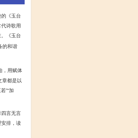
陵的《玉台
古代诗歌用
在。《玉台
备的和谐
始，用赋体
文章都是以
”“加
章四言无言
理安排，读