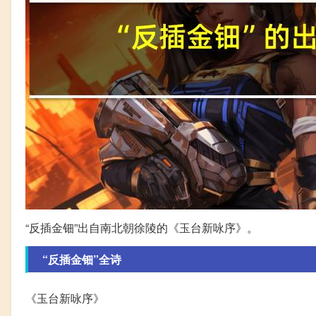
“反插金钿”出自南北朝徐陵的《玉台新咏序》。
“反插金钿”全诗
《玉台新咏序》