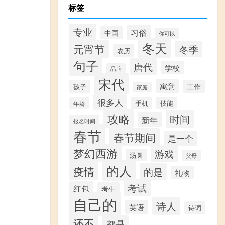
标签
专业
习俗
中国
你可以
冬天
元宵节
冬季
农历
句子
唐代
学校
品牌
宋代
寓意
工作
孩子
家庭
很多人
手机
技能
年龄
攻略
时间
新年
报名时间
春节
春节期间
是一个
梦幻西游
游戏
汤圆
父母
的人
疫情
的是
礼物
考试
红包
考生
自己的
诗人
英语
诗词
还不
都是