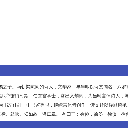
。
。
。
，徐摛之子。南朝梁陈间的诗人，文学家。早年即以诗文闻名。八岁
梁武帝萧衍时期，任东宫学士，常出入禁闼，为当时宫体诗人，
历任尚书左仆射，中书监等职，继续宫体诗创作，诗文皆以轻靡绮
禄、鼓吹、侯如故，谥曰章。 有四子：徐俭，徐份，徐仪，徐