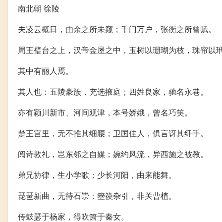
南北朝 徐陵
夫凌云概日，由余之所未窥；千门万户，张衡之所曾赋。
周王璧台之上，汉帝金屋之中，玉树以珊瑚为枝，珠帘以
其中有丽人焉。
其人也：五陵豪族，充选掖庭；四姓良家，驰名永巷。
亦有颖川新市、河间观津，本号娇娥，曾名巧笑。
楚王宫里，无不推其细腰；卫国佳人，俱言讶其纤手。
阅诗敦礼，岂东邻之自媒；婉约风流，异西施之被教。
弟兄协律，生小学歌；少长河阳，由来能舞。
琵琶新曲，无待石崇；箜篌杂引，非关曹植。
传鼓瑟于杨家，得吹箫于秦女。