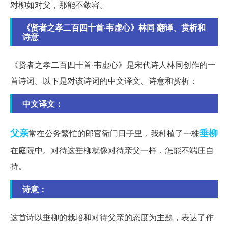
对柳如对父，那能不敛容。
《贤者之孝二百四十首·韦虚心》林同 翻译、赏析和
诗意
《贤者之孝二百四十首·韦虚心》是宋代诗人林同创作的一
首诗词。以下是对该诗词的中文译文、诗意和赏析：
中文译文：
父亲
垂柳
常在公务繁忙的郎官衙门日子里，我种植了一株
在庭院中。对待这垂柳就像对待亲父一样，怎能不端庄自
持。
诗意：
这首诗以垂柳的栽培和对待父亲的态度为主题，表达了作