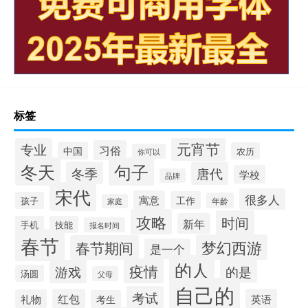
标签
元宵节
专业
习俗
中国
农历
你可以
冬天
句子
冬季
唐代
学校
品牌
宋代
很多人
寓意
工作
孩子
年龄
家庭
攻略
时间
新年
手机
技能
报名时间
春节
梦幻西游
春节期间
是一个
的人
疫情
游戏
的是
汤圆
父母
自己的
考试
红包
英语
礼物
考生