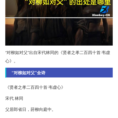
“对柳如对父”出自宋代林同的《贤者之孝二百四十首·韦虚
心》。
“对柳如对父”全诗
《贤者之孝二百四十首·韦虚心》
宋代 林同
父居郎省日，莳柳向庭中。