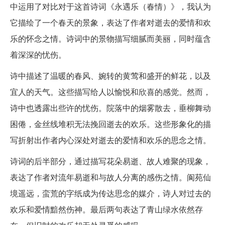
中运用了对比对于这首诗词《永遇乐（春情）》，我认为
它描绘了一个春天的景象，表达了作者对逝去的爱情和欢
乐的怀念之情。诗词中的景物描写细腻而美丽，同时蕴含
着深深的忧伤。
诗中描述了温暖的春风、婉转的黄莺和盛开的鲜花，以及
宜人的天气。这些描写给人以愉悦和欣喜的感觉。然而，
诗中也透露出些许的忧伤。院落中的烟雾散去，垂柳舞动
困倦，金丝线堆积无法挽回逝去的欢乐。这些形象化的描
写折射出作者内心深处对逝去的爱情和欢乐的思念之情。
诗词的后半部分，通过描写花朵易逝、故人难聚的现象，
表达了作者对流年易逝和与故人分离的感伤之情。阆苑仙
境遥远，蛮荒的字纸成为传达思念的媒介，诗人对过去的
欢乐和爱情黯然伤神。最后两句表达了青山绿水依然存