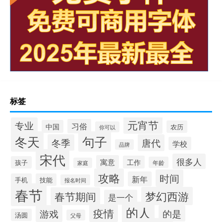
标签
元宵节
专业
习俗
中国
农历
你可以
冬天
句子
冬季
唐代
学校
品牌
宋代
很多人
寓意
工作
孩子
年龄
家庭
攻略
时间
新年
手机
技能
报名时间
春节
梦幻西游
春节期间
是一个
的人
疫情
游戏
的是
汤圆
父母