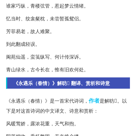
谁家巧纵，青楼弦管，惹起梦云情绪。
忆当时、纹衾粲枕，未尝暂孤鸳侣。
芳菲易老，故人难聚。
到此翻成轻误。
阆苑仙遥，蛮笺纵写、何计传深诉。
青山绿水，古今长在，惟有旧欢何处。
《永遇乐（春情）》解昉 翻译、赏析和诗意
作者
《永遇乐（春情）》是一首宋代诗词，
是解昉。以
下是对这首诗词的中文译文、诗意和赏析：
风暖莺娇，露浓花重，天气和煦。