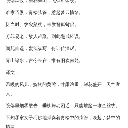
院落烟收，垂杨舞困，无奈堆金缕。
谁家巧纵，青楼弦管，惹起梦云情绪。
忆当时、纹衾粲枕，未尝暂孤鸳侣。
芳菲易老，故人难聚。到此翻成轻误。
阆苑仙遥，蛮笺纵写、何计传深诉。
青山绿水，古今长在，惟有旧欢何处。
译文：
温暖的风儿，婉转的黄莺，甘露浓重，鲜花盛开，天气宜
人。
院落里烟雾散去，垂柳舞动困乏，只能堆起一堆金丝线。
不知哪家女子巧妙地弹奏着青楼中的弦管，唤起了梦中的
情绪。