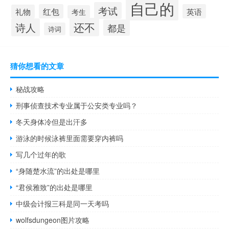
自己的
考试
红包
英语
礼物
考生
还不
诗人
都是
诗词
猜你想看的文章
秘战攻略
刑事侦查技术专业属于公安类专业吗？
冬天身体冷但是出汗多
游泳的时候泳裤里面需要穿内裤吗
写几个过年的歌
“身随楚水流”的出处是哪里
“君侯雅致”的出处是哪里
中级会计报三科是同一天考吗
wolfsdungeon图片攻略