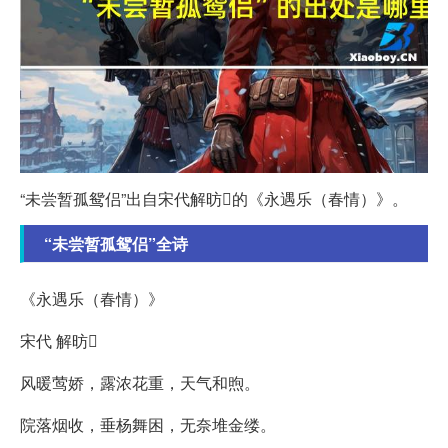
“未尝暂孤鸳侣”出自宋代解昉的《永遇乐（春情）》。
“未尝暂孤鸳侣”全诗
《永遇乐（春情）》
宋代 解昉
风暖莺娇，露浓花重，天气和煦。
院落烟收，垂杨舞困，无奈堆金缕。