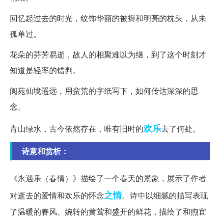
回忆起过去的时光，纹饰华丽的被褥和明亮的枕头，从未
孤单过。
花朵的芬芳易逝，故人的相聚难以为继，到了这个时刻才
知道是轻率的错判。
阆苑仙境遥远，用蛮荒的字纸写下，如何传达深深的思
念。
欢乐
青山绿水，古今依然存在，唯有旧时的
去了何处。
诗意和赏析：
《永遇乐（春情）》描绘了一个春天的景象，展示了作者
之情
对逝去的爱情和欢乐的怀念
。诗中以细腻的描写表现
了温暖的春风、婉转的黄莺和盛开的鲜花，描绘了和煦宜