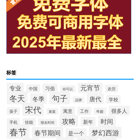
标签
元宵节
专业
习俗
中国
农历
你可以
冬天
句子
冬季
唐代
学校
品牌
宋代
很多人
寓意
工作
孩子
年龄
家庭
攻略
时间
新年
手机
技能
报名时间
春节
梦幻西游
春节期间
是一个