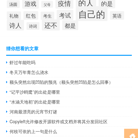
的人
疫情
游戏
的是
汤圆
父母
自己的
考试
红包
英语
礼物
考生
还不
诗人
都是
诗词
猜你想看的文章
虾过年能吃吗
冬天万年青怎么浇水
额头突然出现凹陷的预兆（额头突然凹陷是怎么回事）
“记平沙鸥鹭”的出处是哪里
“水涵天地初”的出处是哪里
河南最漂亮的元宵节灯谜
Copyleft允许修改开源软件或文档并将其分发回社区
何枝可依的上一句是什么