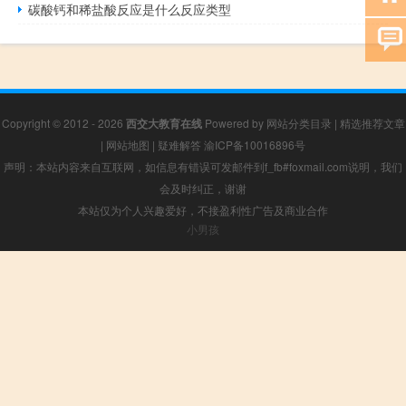
碳酸钙和稀盐酸反应是什么反应类型
Copyright © 2012 - 2026
西交大教育在线
Powered by
网站分类目录
|
精选推荐文章
|
网站地图
|
疑难解答
渝ICP备10016896号
声明：本站内容来自互联网，如信息有错误可发邮件到f_fb#foxmail.com说明，我们
会及时纠正，谢谢
本站仅为个人兴趣爱好，不接盈利性广告及商业合作
小男孩