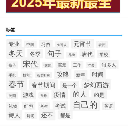
标签
元宵节
专业
习俗
中国
农历
你可以
冬天
句子
冬季
唐代
学校
品牌
宋代
很多人
寓意
工作
孩子
年龄
家庭
攻略
时间
新年
手机
技能
报名时间
春节
梦幻西游
春节期间
是一个
的人
疫情
游戏
的是
汤圆
父母
自己的
考试
红包
英语
礼物
考生
还不
诗人
都是
诗词