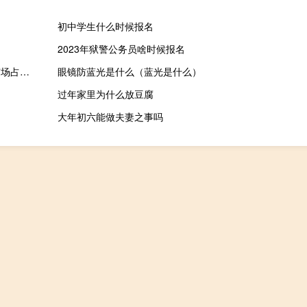
初中学生什么时候报名
2023年狱警公务员啥时候报名
众生药业：目前参与国家集采和各省际联盟集采的药品供应及时市场占有份额稳定
眼镜防蓝光是什么（蓝光是什么）
过年家里为什么放豆腐
大年初六能做夫妻之事吗