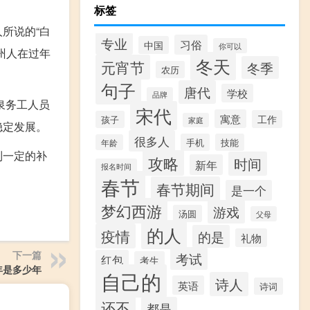
标签
所说的“白
专业
习俗
中国
你可以
州人在过年
冬天
元宵节
冬季
农历
句子
唐代
学校
品牌
泉务工人员
宋代
寓意
工作
孩子
家庭
稳定发展。
很多人
手机
技能
年龄
到一定的补
攻略
时间
新年
报名时间
春节
春节期间
是一个
梦幻西游
游戏
汤圆
父母
的人
疫情
的是
礼物
下一篇
考试
红包
考生
年是多少年
自己的
诗人
英语
诗词
还不
都是