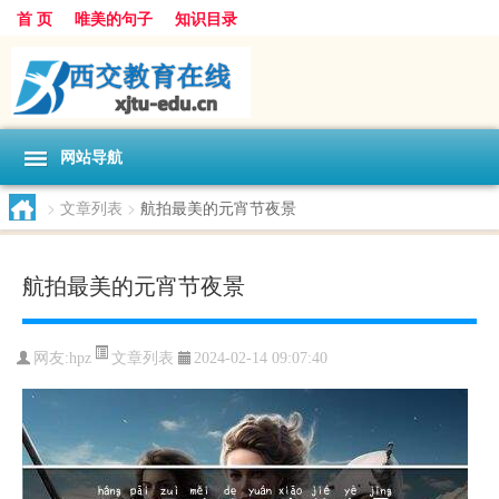
首 页
唯美的句子
知识目录
网站导航
>
文章列表
>
航拍最美的元宵节夜景
航拍最美的元宵节夜景
文章列表
网友:
hpz
2024-02-14 09:07:40