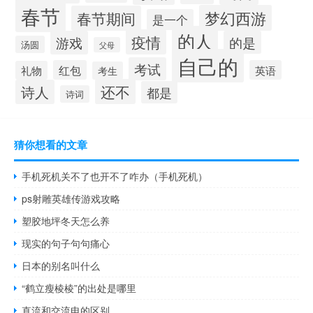
春节
梦幻西游
春节期间
是一个
的人
疫情
游戏
的是
汤圆
父母
自己的
考试
红包
英语
礼物
考生
还不
诗人
都是
诗词
猜你想看的文章
手机死机关不了也开不了咋办（手机死机）
ps射雕英雄传游戏攻略
塑胶地坪冬天怎么养
现实的句子句句痛心
日本的别名叫什么
“鹤立瘦棱棱”的出处是哪里
直流和交流电的区别