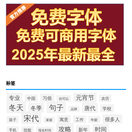
标签
元宵节
专业
习俗
中国
农历
你可以
冬天
句子
冬季
唐代
学校
品牌
宋代
很多人
寓意
工作
孩子
年龄
家庭
攻略
时间
新年
手机
技能
报名时间