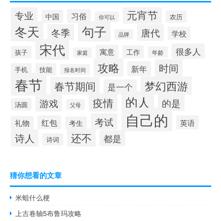
元宵节
专业
习俗
中国
农历
你可以
冬天
句子
冬季
唐代
学校
品牌
宋代
很多人
寓意
工作
孩子
年龄
家庭
攻略
时间
新年
手机
技能
报名时间
春节
梦幻西游
春节期间
是一个
的人
疫情
游戏
的是
汤圆
父母
自己的
考试
红包
英语
礼物
考生
还不
诗人
都是
诗词
猜你想看的文章
米蛆什么梗
上古卷轴5布鲁玛攻略