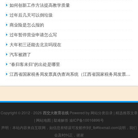
如何创新工作方法提高教学质量
过年后几天可以倒垃圾
商业险是怎么报的
过年暂停营业申请怎么写
大年初三还能去北京吗现在
汽车被蹭了
“春归客未归”的出处是哪里
江西省国家税务局发票真伪查询系统（江西省国家税务局发票真伪查询）
Copyright © 2012 - 2026
西交大教育在线
Powered by
网站分类目录
|
精选推荐文章
|
网站地图
|
疑难解答
渝ICP备10016896号
声明：本站内容来自互联网，如信息有错误可发邮件到f_fb#foxmail.com说明，我们
会及时纠正，谢谢