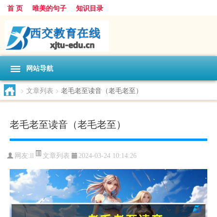
首 页
唯美的句子
知识目录
网站导航
>
文章列表
>
老毛老至读音（老毛老至）
老毛老至读音（老毛老至）
文章列表
网友:
ll
2024-03-24 10:14:26