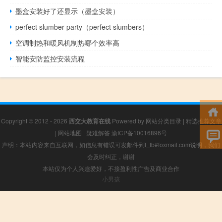
墨盒安装好了还显示（墨盒安装）
perfect slumber party（perfect slumbers）
空调制热和暖风机制热哪个效率高
智能安防监控安装流程
Copyright © 2012 - 2026
西交大教育在线
Powered by
网站分类目录
|
精选推荐文章
|
网站地图
|
疑难解答
渝ICP备10016896号
声明：本站内容来自互联网，如信息有错误可发邮件到f_fb#foxmail.com说明，我们
会及时纠正，谢谢
本站仅为个人兴趣爱好，不接盈利性广告及商业合作
小男孩