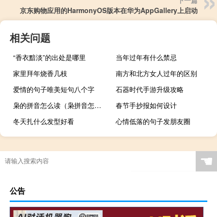
下一篇
京东购物应用的HarmonyOS版本在华为AppGallery上启动
相关问题
“香衣黯淡”的出处是哪里
当年过年有什么禁忌
家里拜年烧香几枝
南方和北方女人过年的区别
爱情的句子唯美短句八个字
石器时代手游升级攻略
枭的拼音怎么读（枭拼音怎么读）
春节手抄报如何设计
冬天扎什么发型好看
心情低落的句子发朋友圈
☚
公告