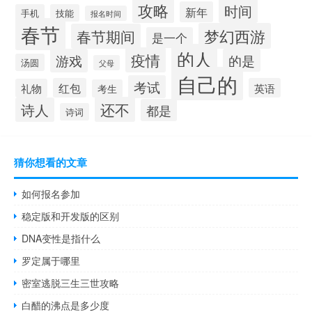
攻略
时间
新年
手机
技能
报名时间
春节
梦幻西游
春节期间
是一个
的人
疫情
游戏
的是
汤圆
父母
自己的
考试
红包
英语
礼物
考生
还不
诗人
都是
诗词
猜你想看的文章
如何报名参加
稳定版和开发版的区别
DNA变性是指什么
罗定属于哪里
密室逃脱三生三世攻略
白醋的沸点是多少度