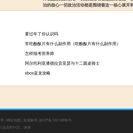
治的核心一切政治活动都是围绕着这一核心展开
要过年了你认识吗
常吃酚酞片有什么副作用（吃酚酞片有什么副作用）
怎样报考营养师
阿尔托利亚潘德拉贡亚瑟与十二圆桌骑士
xbox蓝龙攻略
文章
|
网站地图
|
疑难解答
渝ICP备10016896号
，我们会及时纠正，谢谢