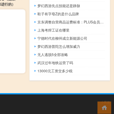
和进行的）
梦幻西游先点技能还是静脉
鞋子有字母Z的是什么品牌
京东调整自营商品运费标准：PLUS会员无限免邮普通用户免邮门槛降至59元
上海考焊工证在哪里
宁德时代在柳州成立新能源公司
梦幻西游普陀怎么增加威力
无人逃脱5全部攻略
武汉过年地铁运营了吗
13000元工资交多少税
小男孩