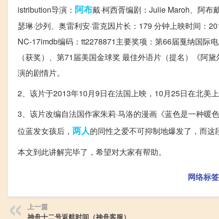
阿布
istribution导演：
戴·柯西胥编剧：Julie Maroh
瑟琳·沙列、奥雷利安·雷克因片长：179 分钟上映时间：2
NC-17imdb编码：tt2278871主要奖项：第66届戛
（获奖）、第71届美国金球奖 最佳外语片（提名）《阿黛
演的剧情片。
2、该片于2013年10月9日在法国上映，10月25日在北美
3、该片改编自法国作家朱莉·马洛的漫画《蓝色是一种暖
两人
位蓝发女孩后，
的同性之爱不可抑制地爆发了，而这
本文到此讲解完毕了，希望对大家有帮助。
网络标签
上一篇
神舟十二号返航时间（神舟客服）