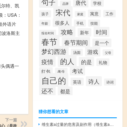
句子
唐代
学校
品牌
拉厄尔特、凯
宋代
寓意
工作
孩子
级：USA：
家庭
很多人
手机
技能
最佳外语片
年龄
攻略
时间
新年
切波洛斯主
报名时间
春节
春节期间
是一个
梦幻西游
游戏
汤圆
父母
的人
疫情
的是
礼物
街头偶遇一
考试
红包
考生
自己的
诗人
英语
诗词
还不
都是
猜你想看的文章
下一篇
维生素a过量的危害及副作用（维生素a过量的危害）
核心（是政