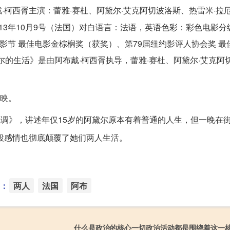
、阿布戴·柯西胥主演：蕾雅·赛杜、阿黛尔·艾克阿切波洛斯、热雷米·
013年10月9号（法国）对白语言：法语，英语色彩：彩色电影分
纳国际电影节 最佳电影金棕榈奖（获奖）、第79届纽约影评人协会奖 
尔的生活》是由阿布戴·柯西胥执导，蕾雅·赛杜、阿黛尔·艾克阿
上映。
色调》，讲述年仅15岁的阿黛尔原本有着普通的人生，但一晚在
段感情也彻底颠覆了她们两人生活。
：
两人
法国
阿布
什么是政治的核心一切政治活动都是围绕着这一