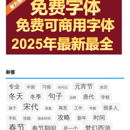
标签
元宵节
专业
习俗
中国
农历
你可以
冬天
句子
冬季
唐代
学校
品牌
宋代
很多人
寓意
工作
孩子
年龄
家庭
攻略
时间
新年
手机
技能
报名时间
春节
梦幻西游
春节期间
是一个