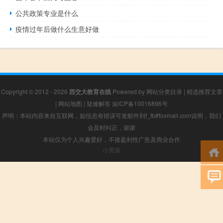
公共政策专业是什么
疫情过年后做什么生意好做
Copyright © 2012 - 2026
西交大教育在线
Powered by
网站分类目录
|
精选推荐文章
|
网站地图
|
疑难解答
渝ICP备10016896号
声明：本站内容来自互联网，如信息有错误可发邮件到f_fb#foxmail.com说明，我们
会及时纠正，谢谢
本站仅为个人兴趣爱好，不接盈利性广告及商业合作
小男孩