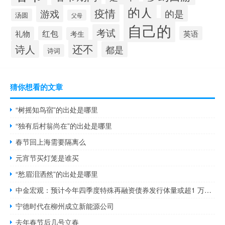
的人
疫情
游戏
的是
汤圆
父母
自己的
考试
红包
英语
礼物
考生
还不
诗人
都是
诗词
猜你想看的文章
“树摇知鸟宿”的出处是哪里
“独有后村翁尚在”的出处是哪里
春节回上海需要隔离么
元宵节买灯笼是谁买
“愁眉泪洒然”的出处是哪里
中金宏观：预计今年四季度特殊再融资债券发行体量或超1 万亿元
宁德时代在柳州成立新能源公司
去年春节后几号立春