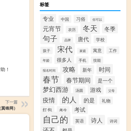
标签
专业
习俗
中国
你可以
冬天
元宵节
冬季
农历
句子
唐代
学校
品牌
宋代
寓意
工作
孩子
家庭
很多人
手机
技能
年龄
攻略
时间
帮助！
新年
报名时间
春节
春节期间
是一个
梦幻西游
游戏
汤圆
父母
的人
疫情
的是
礼物
下一篇
（翼锋网）
考试
红包
考生
自己的
诗人
英语
诗词
还不
都是