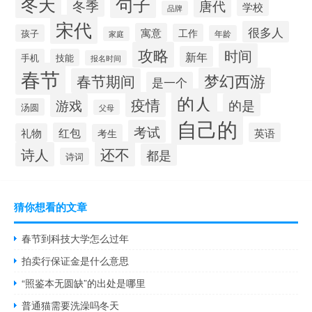
冬天
句子
冬季
唐代
学校
品牌
宋代
很多人
寓意
工作
孩子
年龄
家庭
攻略
时间
新年
手机
技能
报名时间
春节
梦幻西游
春节期间
是一个
的人
疫情
游戏
的是
汤圆
父母
自己的
考试
红包
英语
礼物
考生
还不
诗人
都是
诗词
猜你想看的文章
春节到科技大学怎么过年
拍卖行保证金是什么意思
“照鉴本无圆缺”的出处是哪里
普通猫需要洗澡吗冬天