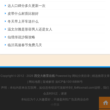
达人口碑分多久更新一次
皮带什么材质比较好
冬天早上开车送什么
温文尔雅是形容男人还是女人
仙境传说沙裂攻略
临沂高速春节免费几天
Copyright © 2012 - 2026
西交大教育在线
Powered by
网站分类目录
|
精选推荐文章
|
网站地图
|
疑难解答
渝ICP备10016896号
声明：本站内容来自互联网，如信息有错误可发邮件到f_fb#foxmail.com说明，我们
会及时纠正，谢谢
本站仅为个人兴趣爱好，不接盈利性广告及商业合作
小男孩