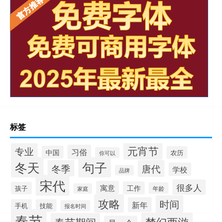
标签
元宵节
专业
习俗
中国
农历
你可以
冬天
句子
冬季
唐代
学校
品牌
宋代
很多人
寓意
工作
孩子
年龄
家庭
攻略
时间
新年
手机
技能
报名时间
春节
梦幻西游