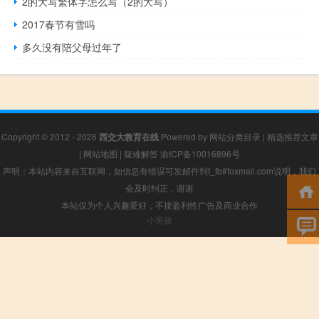
2的大写繁体字怎么写（2的大写）
2017春节有雪吗
多久没有陪父母过年了
Copyright © 2012 - 2026
西交大教育在线
Powered by
网站分类目录
|
精选推荐文章
|
网站地图
|
疑难解答
渝ICP备10016896号
声明：本站内容来自互联网，如信息有错误可发邮件到f_fb#foxmail.com说明，我们
会及时纠正，谢谢
本站仅为个人兴趣爱好，不接盈利性广告及商业合作
小男孩