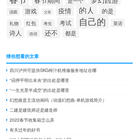
春节期间
是一个
的人
疫情
游戏
的是
汤圆
父母
自己的
考试
红包
英语
礼物
考生
还不
诗人
都是
诗词
猜你想看的文章
四川泸州可提供SKG榨汁机维修服务地址在哪
“诏押平明出未央”的出处是哪里
“一生光景半成空”的出处是哪里
幻想曲是主流动画吗（动漫幻想曲-单机游戏简介）
二建是建筑师还是建造师
2022春节收集箱怎么弄
有关过年的好书