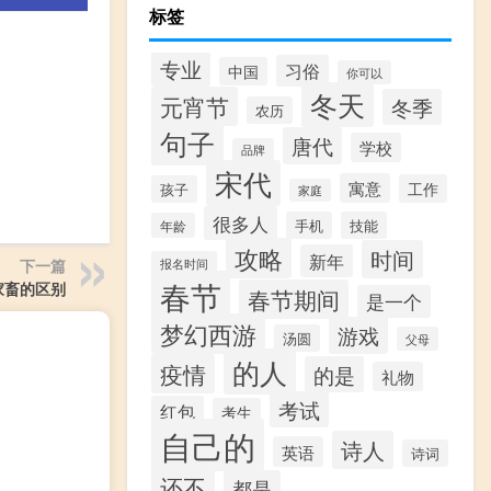
标签
专业
习俗
中国
你可以
冬天
元宵节
冬季
农历
句子
唐代
学校
品牌
宋代
寓意
工作
孩子
家庭
很多人
手机
技能
年龄
攻略
时间
新年
下一篇
报名时间
春节
家畜的区别
春节期间
是一个
梦幻西游
游戏
汤圆
父母
的人
疫情
的是
礼物
考试
红包
考生
自己的
诗人
英语
诗词
还不
都是