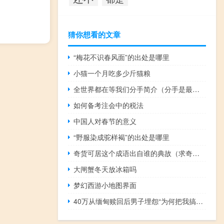
猜你想看的文章
“梅花不识春风面”的出处是哪里
小猫一个月吃多少斤猫粮
全世界都在等我们分手简介（分手是最好的选择简介）
如何备考注会中的税法
中国人对春节的意义
“野服染成驼样褐”的出处是哪里
奇货可居这个成语出自谁的典故（求奇货可居(文言文)每一个词的解释）
大闸蟹冬天放冰箱吗
梦幻西游小地图界面
40万从缅甸赎回后男子埋怨“为何把我搞回来”！ 到底什么情况嘞