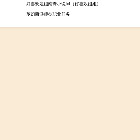
好喜欢姐姐南珠小说txt（好喜欢姐姐）
梦幻西游师徒职业任务