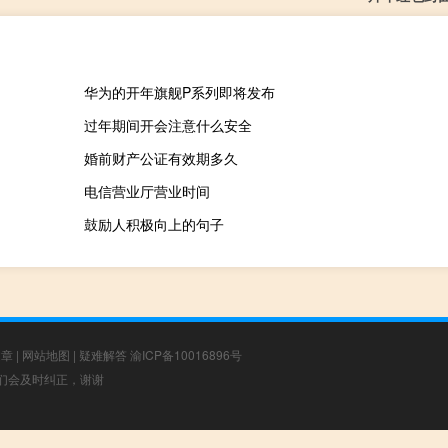
华为的开年旗舰P系列即将发布
过年期间开会注意什么安全
婚前财产公证有效期多久
电信营业厅营业时间
鼓励人积极向上的句子
文章
|
网站地图
|
疑难解答
渝ICP备10016896号
，我们会及时纠正，谢谢