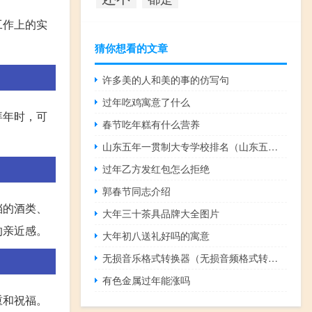
工作上的实
猜你想看的文章
许多美的人和美的事的仿写句
过年吃鸡寓意了什么
拜年时，可
春节吃年糕有什么营养
山东五年一贯制大专学校排名（山东五年一贯制大专哪个好）
过年乙方发红包怎么拒绝
郭春节同志介绍
档的酒类、
大年三十茶具品牌大全图片
的亲近感。
大年初八送礼好吗的寓意
无损音乐格式转换器（无损音频格式转换器）
有色金属过年能涨吗
重和祝福。