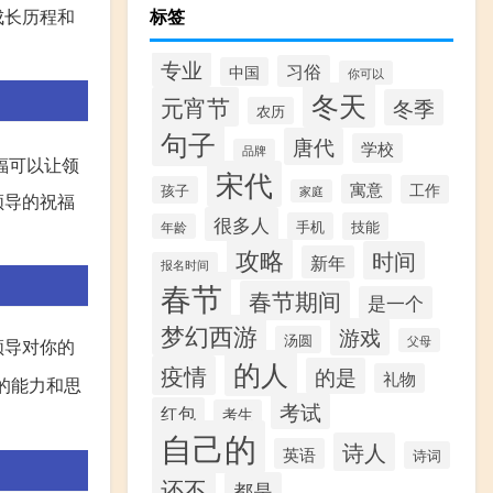
成长历程和
标签
专业
习俗
中国
你可以
冬天
元宵节
冬季
农历
句子
唐代
学校
品牌
福可以让领
宋代
寓意
工作
孩子
家庭
领导的祝福
很多人
手机
技能
年龄
攻略
时间
新年
报名时间
春节
春节期间
是一个
梦幻西游
游戏
汤圆
父母
领导对你的
的人
疫情
的是
礼物
的能力和思
考试
红包
考生
自己的
诗人
英语
诗词
还不
都是