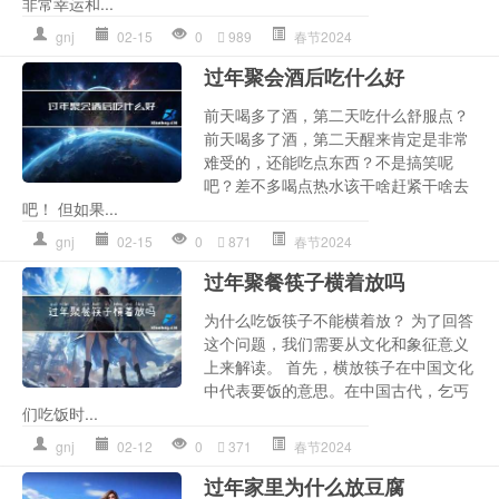
非常幸运和...
gnj
02-15
0
989
春节2024
过年聚会酒后吃什么好
前天喝多了酒，第二天吃什么舒服点？
前天喝多了酒，第二天醒来肯定是非常
难受的，还能吃点东西？不是搞笑呢
吧？差不多喝点热水该干啥赶紧干啥去
吧！ 但如果...
gnj
02-15
0
871
春节2024
过年聚餐筷子横着放吗
为什么吃饭筷子不能横着放？ 为了回答
这个问题，我们需要从文化和象征意义
上来解读。 首先，横放筷子在中国文化
中代表要饭的意思。在中国古代，乞丐
们吃饭时...
gnj
02-12
0
371
春节2024
过年家里为什么放豆腐