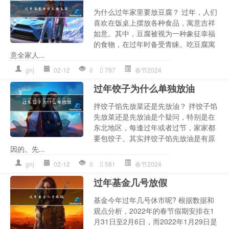
为什么过年家里要放豆腐？ 过年，人们
喜欢在饭桌上摆放各种食品，寓意吉祥
如意。其中，豆腐被视为一种象征幸福
的食物，在过年时备受青睐。吃豆腐寓
意全家人...
gnj
02-12
0
797
春节2024
过年饺子为什么单独放油
拌饺子馅先放菜还是先放油？ 拌饺子馅
先放菜还是先放油是个疑问，特别是在
东北地区，每逢过年或者过节，家家都
要包饺子。其实拌饺子馅先放油是有原
因的。先...
gnj
02-12
0
581
春节2024
过年基金几号放假
基金今年过年几号休市呢? 根据数据和
观点分析，2022年的春节假期安排在1
月31日至2月6日，而2022年1月29日是