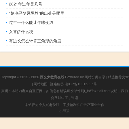
2821年过年是几号
“楚魂寻梦风飔然”的出处是哪里
过年干什么能让年味变浓
女菩萨什么梗
有边长怎么计算三角形的角度
Copyright © 2012 - 2026
西交大教育在线
Powered by
网站分类目录
|
精选推荐文章
|
网站地图
|
疑难解答
渝ICP备10016896号
声明：本站内容来自互联网，如信息有错误可发邮件到f_fb#foxmail.com说明，我们
会及时纠正，谢谢
本站仅为个人兴趣爱好，不接盈利性广告及商业合作
小男孩