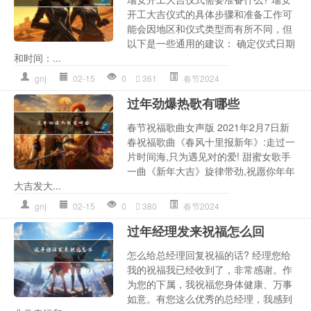
开工大吉仪式的具体步骤和准备工作可
能会因地区和仪式类型而有所不同，但
以下是一些通用的建议： 确定仪式日期
和时间：...
gnj
02-15
0
361
春节2024
过年劲爆热歌有哪些
春节祝福歌曲女声版 2021年2月7日新
春祝福歌曲《春风十里报新年》:走过一
片时间海,只为遇见对的爱! 甜蜜女歌手
一曲《新年大吉》旋律带劲,祝愿你年年
大吉发大...
gnj
02-15
0
380
春节2024
过年经理发来祝福怎么回
怎么给总经理回复祝福的话? 经理您给
我的祝福我已经收到了，非常感谢。作
为您的下属，我祝福您身体健康、万事
如意。有您这么优秀的总经理，我感到