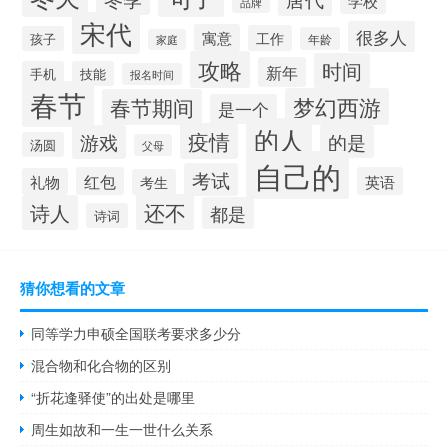
学校
品牌
宋代
很多人
寓意
工作
孩子
年龄
家庭
攻略
时间
新年
手机
技能
报名时间
春节
梦幻西游
春节期间
是一个
的人
疫情
游戏
的是
汤圆
父母
自己的
考试
红包
英语
礼物
考生
还不
诗人
都是
诗词
猜你想看的文章
同等学力申硕全国联考要求多少分
混合物和化合物的区别
“折花逢驿使”的出处是哪里
周生如故和一生一世什么关系