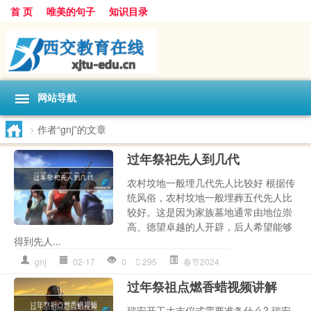
首 页
唯美的句子
知识目录
网站导航
>
作者“gnj”的文章
过年祭祀先人到几代
农村坟地一般埋几代先人比较好 根据传
统风俗，农村坟地一般埋葬五代先人比
较好。这是因为家族墓地通常由地位崇
高、德望卓越的人开辟，后人希望能够
得到先人...
gnj
02-17
0
295
春节2024
过年祭祖点燃香蜡视频讲解
瑞安开工大吉仪式需要准备什么? 瑞安