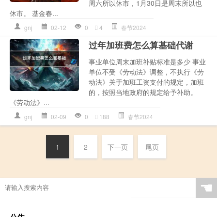
周六所以休市，1月30日是周末所以也
休市。 基金春...
gnj
02-12
0
4
春节2024
过年加班费怎么算基础代谢
事业单位周末加班补贴标准是多少 事业
单位不受《劳动法》调整，不执行《劳
动法》关于加班工资支付的规定，加班
的，按照当地政府的规定给予补助。
《劳动法》...
gnj
02-09
0
188
春节2024
1
2
下一页
尾页
☚