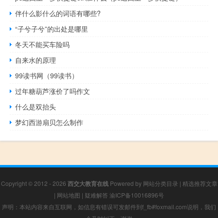
伴什么影什么的词语有哪些?
“子兮子兮”的出处是哪里
冬天不能买车险吗
自来水的原理
99读书网（99读书）
过年糖葫芦涨价了吗作文
什么是双抬头
梦幻西游扇贝怎么制作
Copyright © 2012 - 2026
西交大教育在线
Powered by
网站分类目录
|
精选推荐文章
|
网站地图
|
疑难解答
渝ICP备10016896号
声明：本站内容来自互联网，如信息有错误可发邮件到f_fb#foxmail.com说明，我们