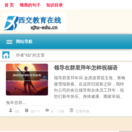
首 页
唯美的句子
知识目录
网站导航
>
作者“ldz”的文章
领导在群里拜年怎样祝福语
领导群里拜年词 金虎凌霄迎玉兔，寒梅
傲雪报新春。在这辞旧迎新之际，我特
向公司的各位领导和全体员工拜年：祝
您们新年快乐、身体健康、阖家幸福、
兔年吉祥...
ldz
02-11
0
68
文章列表