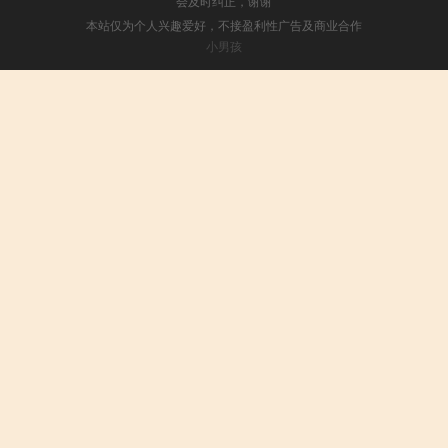
会及时纠正，谢谢
本站仅为个人兴趣爱好，不接盈利性广告及商业合作
小男孩