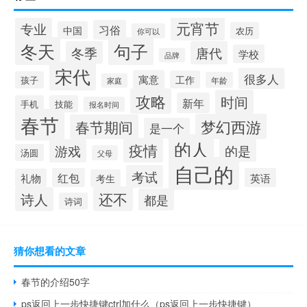
元宵节
专业
习俗
中国
农历
你可以
冬天
句子
冬季
唐代
学校
品牌
宋代
很多人
寓意
工作
孩子
年龄
家庭
攻略
时间
新年
手机
技能
报名时间
春节
梦幻西游
春节期间
是一个
的人
疫情
游戏
的是
汤圆
父母
自己的
考试
红包
英语
礼物
考生
还不
诗人
都是
诗词
猜你想看的文章
春节的介绍50字
ps返回上一步快捷键ctrl加什么（ps返回上一步快捷键）