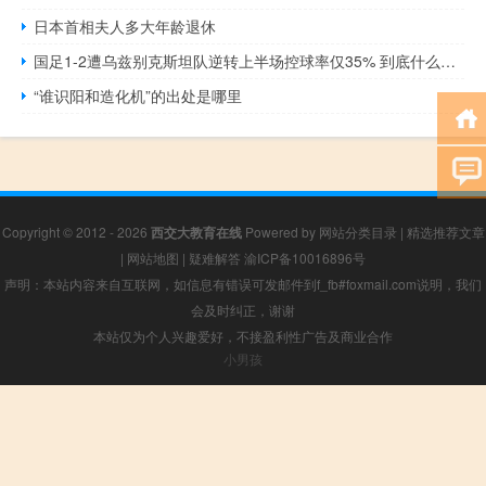
日本首相夫人多大年龄退休
国足1-2遭乌兹别克斯坦队逆转上半场控球率仅35% 到底什么情况呢
“谁识阳和造化机”的出处是哪里
Copyright © 2012 - 2026
西交大教育在线
Powered by
网站分类目录
|
精选推荐文章
|
网站地图
|
疑难解答
渝ICP备10016896号
声明：本站内容来自互联网，如信息有错误可发邮件到f_fb#foxmail.com说明，我们
会及时纠正，谢谢
本站仅为个人兴趣爱好，不接盈利性广告及商业合作
小男孩