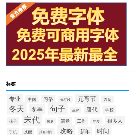
标签
元宵节
专业
习俗
中国
农历
你可以
冬天
句子
冬季
唐代
学校
品牌
宋代
很多人
寓意
工作
孩子
年龄
家庭
攻略
时间
新年
手机
技能
报名时间