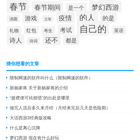
春节
梦幻西游
春节期间
是一个
的人
疫情
游戏
的是
汤圆
父母
自己的
考试
红包
英语
礼物
考生
还不
诗人
都是
诗词
猜你想看的文章
限制网速的软件叫什么（限制网速的软件）
新杨家将 关于新杨家将的介绍
“披襟便可袪烦恡”的出处是哪里
做完人流后多久来月经（月经来完后几天是危险期）
大话西游3经典版攻略
什么是离心沉降
梦幻西游 现在有什么好玩