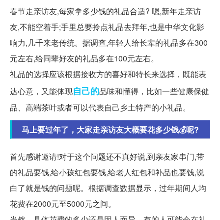
春节走亲访友,每家拿多少钱的礼品合适? 嗯,新年走亲访
友,不能空着手;手里总要拎点礼品去拜年,也是中华文化影
响力,几千来老传统。据调查,年轻人给长辈的礼品多在300
元左右,给同辈好友的礼品多在100元左右。
礼品的选择应该根据接收方的喜好和特长来选择，既能表
自己的
达心意，又能体现
品味和懂得，比如一些健康保健
品、高端茶叶或者可以代表自己乡土特产的小礼品。
马上要过年了，大家走亲访友大概要花多少钱💰呢?
首先感谢邀请!对于这个问题还不真好说,到亲友家串门,带
的礼品要钱,给小孩红包要钱,给老人红包和补品也要钱,说
白了就是钱的问题呢。根据调查数据显示，过年期间人均
花费在2000元至5000元之间。
当然，具体花费的多少还是因人而异，有的人可能会在礼