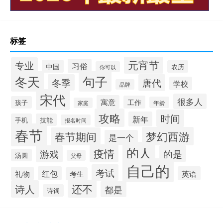
标签
元宵节
专业
习俗
中国
农历
你可以
冬天
句子
冬季
唐代
学校
品牌
宋代
很多人
寓意
工作
孩子
年龄
家庭
攻略
时间
新年
手机
技能
报名时间
春节
梦幻西游
春节期间
是一个
的人
疫情
游戏
的是
汤圆
父母
自己的
考试
红包
英语
礼物
考生
还不
诗人
都是
诗词