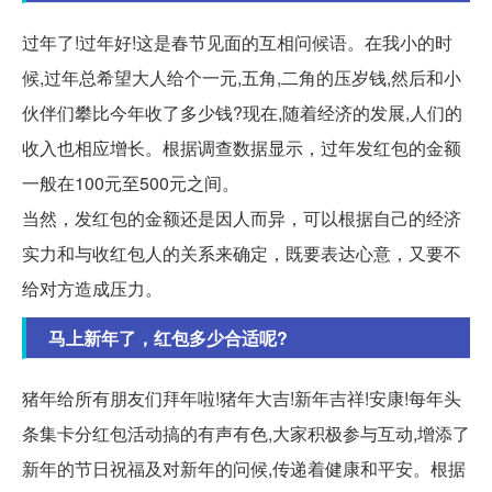
过年了!过年好!这是春节见面的互相问候语。在我小的时
候,过年总希望大人给个一元,五角,二角的压岁钱,然后和小
伙伴们攀比今年收了多少钱?现在,随着经济的发展,人们的
收入也相应增长。根据调查数据显示，过年发红包的金额
一般在100元至500元之间。
当然，发红包的金额还是因人而异，可以根据自己的经济
实力和与收红包人的关系来确定，既要表达心意，又要不
给对方造成压力。
马上新年了，红包多少合适呢?
猪年给所有朋友们拜年啦!猪年大吉!新年吉祥!安康!每年头
条集卡分红包活动搞的有声有色,大家积极参与互动,增添了
新年的节日祝福及对新年的问候,传递着健康和平安。根据