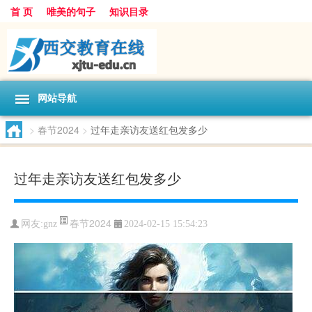
首 页
唯美的句子
知识目录
网站导航
>
春节2024
>
过年走亲访友送红包发多少
过年走亲访友送红包发多少
春节2024
网友:
gnz
2024-02-15 15:54:23