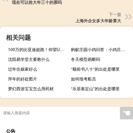
现在可以抢大年三十的票吗
下一篇
上海外企女多大年龄算大
相关问题
100万的比亚迪超跑！仰望U9现身赛道测试：轮圈“冒火光”
蚂蚁庄园小鸡问答：小鸡庄园今天答案7.19
沈阳易学堂主要教什么
冬天模型易断吗
过年住娘家好么
“额前书八十”的出处是哪里
拜年的好处图片
如何报考船员
梦幻西游宝宝怎么用药材
“乐居泰定山”的出处是哪里
☚
公告