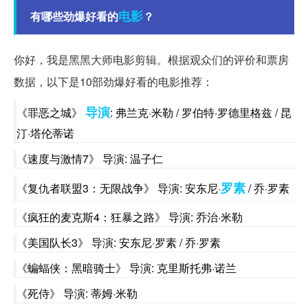
电影
有哪些劲爆好看的
？
你好，我是黑黑大师电影剪辑。根据观众们的评价和票房
数据，以下是10部劲爆好看的电影推荐：
导演
《罪恶之城》
: 弗兰克·米勒 / 罗伯特·罗德里格兹 / 昆
汀·塔伦蒂诺
《速度与激情7》 导演: 温子仁
罗素
《复仇者联盟3：无限战争》 导演: 安东尼·
/ 乔·罗素
《疯狂的麦克斯4：狂暴之路》 导演: 乔治·米勒
《美国队长3》 导演: 安东尼·罗素 / 乔·罗素
《蝙蝠侠：黑暗骑士》 导演: 克里斯托弗·诺兰
《死侍》 导演: 蒂姆·米勒