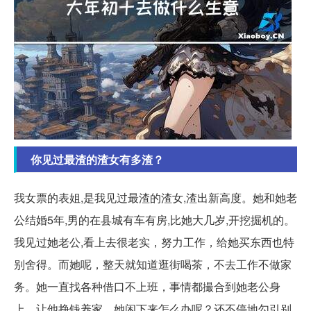
你见过最渣的渣女有多渣？
我女票的表姐,是我见过最渣的渣女,渣出新高度。她和她老
公结婚5年,男的在县城有车有房,比她大几岁,开挖掘机的。
我见过她老公,看上去很老实，努力工作，给她买东西也特
别舍得。而她呢，整天就知道逛街喝茶，不去工作不做家
务。她一直找各种借口不上班，事情都撮合到她老公身
上，让他挣钱养家，她闲下来怎么办呢？还不停地勾引别