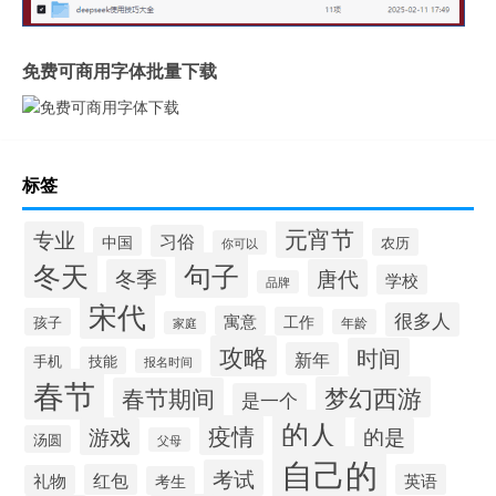
免费可商用字体批量下载
标签
元宵节
专业
习俗
中国
农历
你可以
冬天
句子
冬季
唐代
学校
品牌
宋代
很多人
寓意
工作
孩子
年龄
家庭
攻略
时间
新年
手机
技能
报名时间
春节
梦幻西游
春节期间
是一个
的人
疫情
游戏
的是
汤圆
父母
自己的
考试
红包
英语
礼物
考生