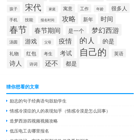
宋代
很多人
寓意
工作
孩子
年龄
家庭
攻略
时间
新年
手机
技能
报名时间
春节
梦幻西游
春节期间
是一个
的人
疫情
游戏
的是
汤圆
父母
自己的
考试
红包
英语
礼物
考生
还不
诗人
都是
诗词
猜你想看的文章
励志的句子经典语句鼓励学生
情感冷漠症的人的表现知乎（情感冷漠是怎么回事）
造梦西游四视频视频攻略
低压电工去哪里报名