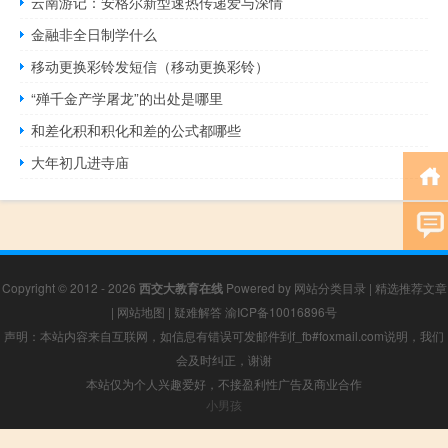
云南游记：安格尔新型速热传递爱与深情
金融非全日制学什么
移动更换彩铃发短信（移动更换彩铃）
“殚千金产学屠龙”的出处是哪里
和差化积和积化和差的公式都哪些
大年初几进寺庙
Copyright © 2012 - 2026
西交大教育在线
Powered by
网站分类目录
|
精选推荐文章
|
网站地图
|
疑难解答
渝ICP备10016896号
声明：本站内容来自互联网，如信息有错误可发邮件到f_fb#foxmail.com说明，我们
会及时纠正，谢谢
本站仅为个人兴趣爱好，不接盈利性广告及商业合作
小男孩