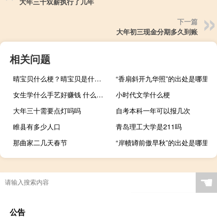
大年三十双薪执行了几年
下一篇
大年初三现金分期多久到账
相关问题
晴宝贝什么梗？晴宝贝是什么意思什么梗
“香扇斜开九华照”的出处是哪里
女生学什么手艺好赚钱 什么技术最吃香
小时代文学什么梗
大年三十需要点灯吗吗
自考本科一年可以报几次
睢县有多少人口
青岛理工大学是211吗
那曲家二几天春节
“岸帻罇前傲早秋”的出处是哪里
☚
公告