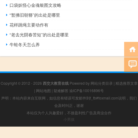
口袋妖怪心金魂银图文攻略
“暂拂旧朝簪”的出处是哪里
花样跳绳主要动作有
“老去光阴春苦短”的出处是哪里
牛蛙冬天怎么养
Copyright © 2012 - 2026
西交大教育在线
Powered by
网站分类目录
|
精选推荐文章
|
网站地图
|
疑难解答
渝ICP备10016896号
声明：本站内容来自互联网，如信息有错误可发邮件到f_fb#foxmail.com说明，我们
会及时纠正，谢谢
本站仅为个人兴趣爱好，不接盈利性广告及商业合作
小男孩