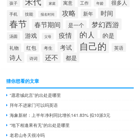
宋代
很多人
寓意
工作
孩子
年龄
家庭
攻略
时间
新年
手机
技能
报名时间
春节
梦幻西游
春节期间
是一个
的人
疫情
游戏
的是
汤圆
父母
自己的
考试
红包
英语
礼物
考生
还不
诗人
都是
诗词
猜你想看的文章
“愿君缄此言”的出处是哪里
拜年不进家门可以吗英语
海象新材：上半年净利同比增长141.83% 拟10派3元
“地下相逢果有无”的出处是哪里
老君山冬天很冷吗