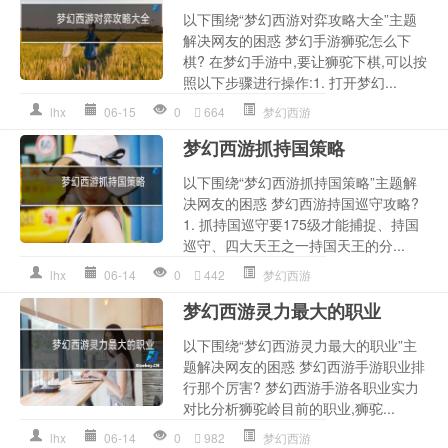
以下围绕“梦幻西游对弈攻略大全”主题
解决网友的困惑 梦幻手游狮驼怎么下
棋? 在梦幻手游中,要让狮驼下棋,可以按
照以下步骤进行操作:1. 打开梦幻...
lhx
06-15
0
664
梦幻西游
梦幻西游抓持国策略
以下围绕“梦幻西游抓持国策略”主题解
决网友的困惑 梦幻西游持国巡守攻略?
1. 抓持国巡守要175级才能捕捉、持国
巡守、四大天王之一持国天王的分...
lhx
06-14
0
442
梦幻西游
梦幻西游灵力最大的职业
以下围绕“梦幻西游灵力最大的职业”主
题解决网友的困惑 梦幻西游手游职业排
行那个厉害? 梦幻西游手游各职业实力
对比分析狮驼岭目前的职业,狮驼...
lhx
06-14
0
982
梦幻西游