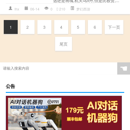
选还是画魂,机关鸟5丹,但是比较贵,...
lhx
06-14
0
210
梦幻西游
1
2
3
4
5
6
下一页
尾页
☚
公告