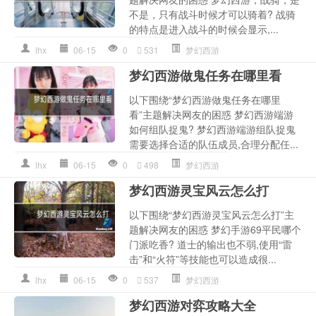
不是，只有战斗时候才可以骑着? 战骑
的特点是进入战斗的时候会显示,...
lhx
06-15
0
531
梦幻西游
梦幻西游做鬼任务在哪里看
以下围绕“梦幻西游做鬼任务在哪里
看”主题解决网友的困惑 梦幻西游端游
如何组队捉鬼? 梦幻西游端游组队捉鬼
需要选择合适的队伍成员,合理分配任...
lhx
06-15
0
498
梦幻西游
梦幻西游灵宝风云怎么打
以下围绕“梦幻西游灵宝风云怎么打”主
题解决网友的困惑 梦幻手游69平民哪个
门派吃香? 道士的输出也不弱,使用“雷
击”和“火符”等技能也可以造成很...
lhx
06-15
0
537
梦幻西游
梦幻西游对弈攻略大全