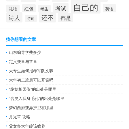
自己的
考试
红包
英语
礼物
考生
还不
诗人
都是
诗词
猜你想看的文章
山东编导学费多少
定义变量与常量
大专生如何报考军队文职
大年初二凌晨可以开窗吗
“终始相因依”的出处是哪里
“含灵入我身毛孔”的出处是哪里
梦幻西游变异护卫在哪里
月光草 攻略
父女多大年龄该赡养