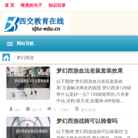
首 页
唯美的句子
知识目录
网站导航
>
梦幻西游
梦幻西游血法老鼠套装效果
以下围绕“梦幻西游血法老鼠套装效
果”主题解决网友的困惑 梦幻西游129级
带什么宠好一点? 129级能带的,只有雾
中仙,灵鹤,噬天虎,炎魔神,4种宠物,...
lhx
06-15
0
981
梦幻西游
梦幻西游战骑可以骑着吗
以下围绕“梦幻西游战骑可以骑着吗”主
题解决网友的困惑 梦幻西游，战骑，是