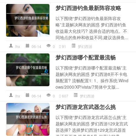
梦幻西游钓鱼最新阵容攻略
以下围绕“梦幻西游钓鱼最新阵容攻
略”主题解决网友的困惑 梦幻西游钓鱼
收益最大化技巧? 选择合适的地点。不
同地点的鱼种和收益不同,建议选择鱼...
lhx
06-14
0
91
梦幻西游
梦幻西游哪个配置最流畅
以下围绕“梦幻西游哪个配置最流畅”主
题解决网友的困惑 梦幻西游8开不卡电
脑配置? 流畅配置1: 1、操作系统:Wind
ows/2000/XP/vista/7简体中文版...
lhx
06-14
0
607
梦幻西游
梦幻西游龙宫武器怎么挑
以下围绕“梦幻西游龙宫武器怎么挑”主
题解决网友的困惑 梦幻西游129龙宫武
器选择? 选择梦幻西游129龙宫武器首