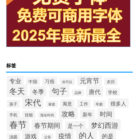
标签
元宵节
专业
习俗
中国
农历
你可以
冬天
句子
冬季
唐代
学校
品牌
宋代
很多人
寓意
工作
孩子
年龄
家庭
攻略
时间
新年
手机
技能
报名时间
春节
梦幻西游
春节期间
是一个
的人
疫情
游戏
的是
汤圆
父母