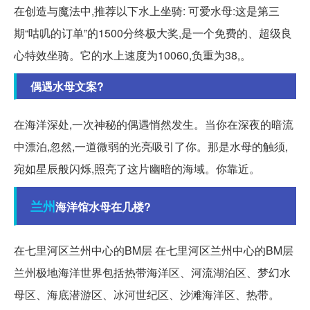
在创造与魔法中,推荐以下水上坐骑: 可爱水母:这是第三
期“咕叽的订单”的1500分终极大奖,是一个免费的、超级良
心特效坐骑。它的水上速度为10060,负重为38,。
偶遇水母文案?
在海洋深处,一次神秘的偶遇悄然发生。当你在深夜的暗流
中漂泊,忽然,一道微弱的光亮吸引了你。那是水母的触须,
宛如星辰般闪烁,照亮了这片幽暗的海域。你靠近。
兰州
海洋馆水母在几楼?
在七里河区兰州中心的BM层 在七里河区兰州中心的BM层
兰州极地海洋世界包括热带海洋区、河流湖泊区、梦幻水
母区、海底潜游区、冰河世纪区、沙滩海洋区、热带。