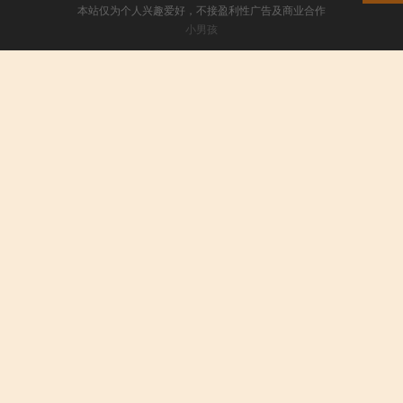
本站仅为个人兴趣爱好，不接盈利性广告及商业合作
小男孩