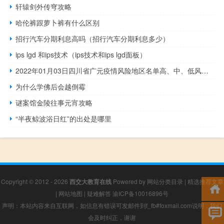
轩辕剑外传穹攻略
哈伦裤跟萝卜裤有什么区别
招行汽车分期利息高吗（招行汽车分期利息多少）
ips lgd 和ips技术（ips技术和ips lgd面板）
2022年01月03日四川省广元疫情风险地区名单高、中、低风险数据消息
为什么学佛后会越倒霉
谜案馆金陵往事元宵攻略
“半夜鲸波浴日红”的出处是哪里
Copyright © 2012 - 2026
西交大教育在线
Powered by
网站分类目录
|
精选推荐文章
|
网站地图
|
疑难解答
渝ICP备10016896号
声明：本站内容来自互联网，如信息有错误可发邮件到f_fb#foxmail.com说明，我们
会及时纠正，谢谢