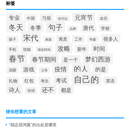
标签
元宵节
专业
习俗
中国
农历
你可以
冬天
句子
冬季
唐代
学校
品牌
宋代
很多人
寓意
工作
孩子
年龄
家庭
攻略
时间
新年
手机
技能
报名时间
春节
梦幻西游
春节期间
是一个
的人
疫情
游戏
的是
汤圆
父母
自己的
考试
红包
英语
礼物
考生
还不
诗人
都是
诗词
猜你想看的文章
“鷃志屈鸿翼”的出处是哪里