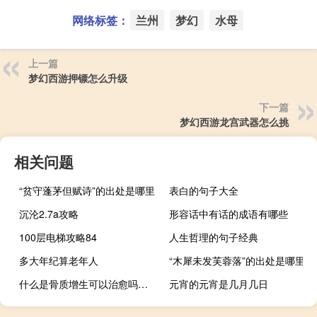
网络标签：
兰州
梦幻
水母
上一篇
梦幻西游押镖怎么升级
下一篇
梦幻西游龙宫武器怎么挑
相关问题
“贫守蓬茅但赋诗”的出处是哪里
表白的句子大全
沉沦2.7a攻略
形容话中有话的成语有哪些
100层电梯攻略84
人生哲理的句子经典
多大年纪算老年人
“木犀未发芙蓉落”的出处是哪里
什么是骨质增生可以治愈吗（什么是骨质增生）
元宵的元宵是几月几日