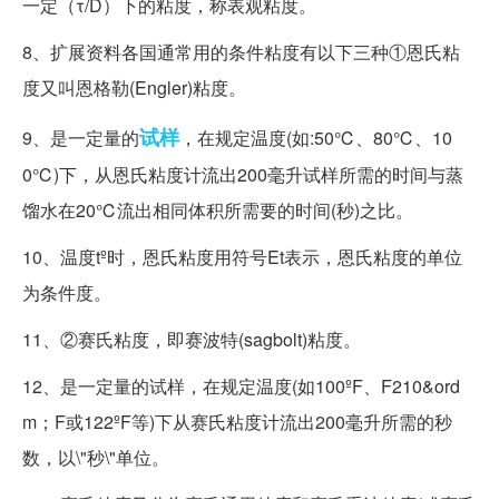
一定（τ/D）下的粘度，称表观粘度。
8、扩展资料各国通常用的条件粘度有以下三种①恩氏粘
度又叫恩格勒(Engler)粘度。
试样
9、是一定量的
，在规定温度(如:50℃、80℃、10
0℃)下，从恩氏粘度计流出200毫升试样所需的时间与蒸
馏水在20℃流出相同体积所需要的时间(秒)之比。
10、温度tº时，恩氏粘度用符号Et表示，恩氏粘度的单位
为条件度。
11、②赛氏粘度，即赛波特(sagbolt)粘度。
12、是一定量的试样，在规定温度(如100ºF、F210&ord
m；F或122ºF等)下从赛氏粘度计流出200毫升所需的秒
数，以\"秒\"单位。