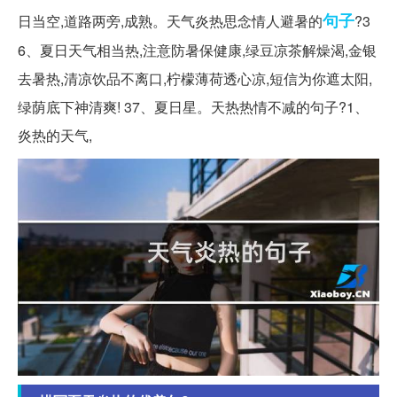
句子
日当空,道路两旁,成熟。天气炎热思念情人避暑的
?3
6、夏⽇天⽓相当热,注意防暑保健康,绿⾖凉茶解燥渴,⾦银
去暑热,清凉饮品不离⼝,柠檬薄荷透⼼凉,短信为你遮太阳,
绿荫底下神清爽! 37、夏⽇星。天热热情不减的句子?1、
炎热的天气,