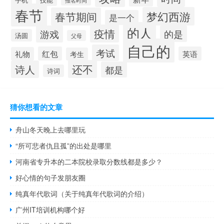
报名时间
春节
梦幻西游
春节期间
是一个
的人
疫情
游戏
的是
汤圆
父母
自己的
考试
红包
英语
礼物
考生
还不
诗人
都是
诗词
猜你想看的文章
舟山冬天晚上去哪里玩
“所可悲者仇且孤”的出处是哪里
河南省专升本的二本院校录取分数线都是多少？
好心情的句子发朋友圈
纯真年代歌词（关于纯真年代歌词的介绍）
广州IT培训机构哪个好