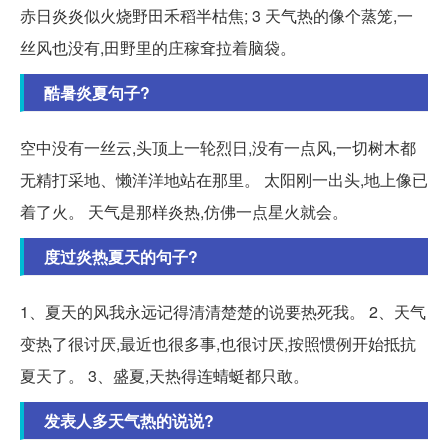
赤日炎炎似火烧野田禾稻半枯焦; 3 天气热的像个蒸笼,一
丝风也没有,田野里的庄稼耷拉着脑袋。
酷暑炎夏句子?
空中没有一丝云,头顶上一轮烈日,没有一点风,一切树木都
无精打采地、懒洋洋地站在那里。 太阳刚一出头,地上像已
着了火。 天气是那样炎热,仿佛一点星火就会。
度过炎热夏天的句子?
1、夏天的风我永远记得清清楚楚的说要热死我。 2、天气
变热了很讨厌,最近也很多事,也很讨厌,按照惯例开始抵抗
夏天了。 3、盛夏,天热得连蜻蜓都只敢。
发表人多天气热的说说?