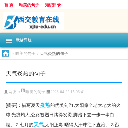
首 页
唯美的句子
知识目录
网站导航
>
唯美的句子
>
天气炎热的句子
天气炎热的句子
唯美的句子
网友:
tr
2023-04-22 15:06:41
炎热
[摘要]：描写夏天
的优美句?1.太阳像个老大老大的火
球,光线灼人,公路被烈日烤得发烫,脚踏下去一步一串白
天气
烟。 2.七月的
,太阳正毒,晒得人汗珠往下直滚。 3.烈