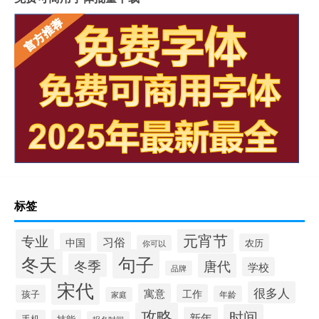
标签
元宵节
专业
习俗
中国
农历
你可以
冬天
句子
冬季
唐代
学校
品牌
宋代
很多人
寓意
工作
孩子
年龄
家庭
攻略
时间
新年
手机
技能