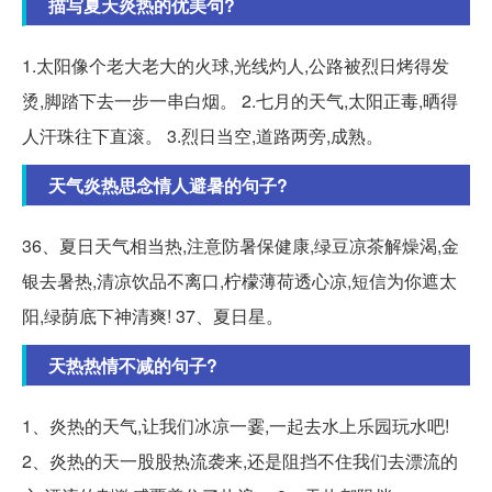
描写夏天炎热的优美句?
1.太阳像个老大老大的火球,光线灼人,公路被烈日烤得发
烫,脚踏下去一步一串白烟。 2.七月的天气,太阳正毒,晒得
人汗珠往下直滚。 3.烈日当空,道路两旁,成熟。
天气炎热思念情人避暑的句子?
36、夏⽇天⽓相当热,注意防暑保健康,绿⾖凉茶解燥渴,⾦
银去暑热,清凉饮品不离⼝,柠檬薄荷透⼼凉,短信为你遮太
阳,绿荫底下神清爽! 37、夏⽇星。
天热热情不减的句子?
1、炎热的天气,让我们冰凉一霎,一起去水上乐园玩水吧!
2、炎热的天一股股热流袭来,还是阻挡不住我们去漂流的