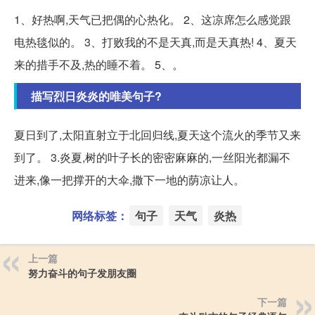
1、好热啊,天气已把偶的心热化。 2、这凉席怎么感觉跟
电热毯似的。 3、打败我的不是天真,而是天真热! 4、夏天
来的措手不及,热的睡不着。 5、。
描写烈日炎炎的唯美句子?
夏日到了,太阳直射立于北回归线,夏天这个流火的季节又来
到了。 3.炎夏,树的叶子长的密密麻麻的,一丝阳光都漏不
进来,像一把撑开的大伞,撒下一地的荫凉让人。
网络标签：
句子
天气
炎热
上一篇
努力奋斗的句子发朋友圈
下一篇