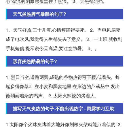
心,漂流的刺激感覆盖住了热浪。 3、天热都阻挡。
天气炎热脾气暴躁的句子?
1、天气好热,三十几度,心情烦躁得要死。 2、当电风扇变
成了电吹风,我觉得人生都失去了意义。 3、一上班,就收到
手机短信,提示说今天高温,要注意防暑。 4、。
形容炎热酷暑的句子?
1. 烈日当空,道路两旁,成熟的谷物热得弯下腰,低着头。蚱
蜢多得像草叶,在小麦和黑麦地里,在岸边的芦苇丛中,发出
微弱而嘈杂的鸣声。 2. 太阳火辣辣的烤着大。
描写天气炎热的句子,不能出现热字 - 雨露学习互助
1 太阳像个火球炙烤着大地好像划根火柴就能点着似的; 2