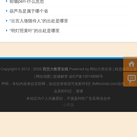
前缀peri-什么意思
葫芦岛是属于哪个省
“出宫入徵随伶人”的出处是哪里
“明灯照黄叶”的出处是哪里
Copyright © 2012 - 2026
西交大教育在线
Powered by
网站分类目录
|
精选推荐文章
|
网站地图
|
疑难解答
渝ICP备10016896号
声明：本站内容来自互联网，如信息有错误可发邮件到f_fb#foxmail.com说明，我们
会及时纠正，谢谢
本站仅为个人兴趣爱好，不接盈利性广告及商业合作
小男孩