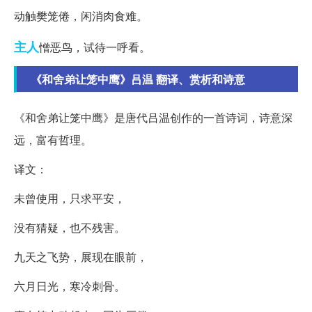
动触樊笼倦，闲消肉食难。
主人
憎恶鸟，试待一呼看。
《和舍弟让笼中鹰》吕温 翻译、赏析和诗意
《和舍弟让笼中鹰》是唐代吕温创作的一首诗词，诗意深
远，富有哲理。
译文：
未曾使用，只求平安，
没有猜疑，也不残害。
九天之飞势，展现在眼前，
六月日光，寒冷刺骨。