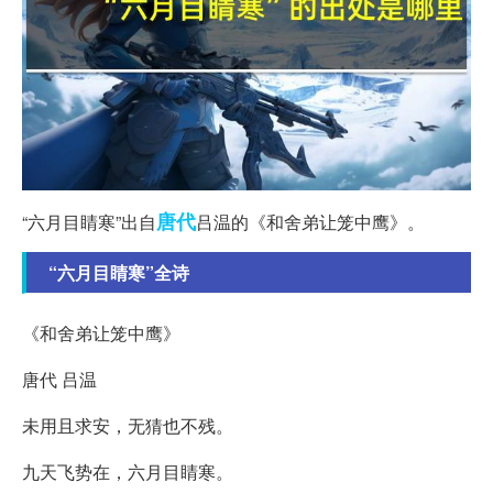
唐代
“六月目睛寒”出自
吕温的《和舍弟让笼中鹰》。
“六月目睛寒”全诗
《和舍弟让笼中鹰》
唐代 吕温
未用且求安，无猜也不残。
九天飞势在，六月目睛寒。