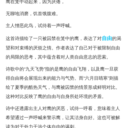
鹰在笼中动起来，因为厌倦，
无聊地消磨，饥首饿腹难。
主人憎恶此鸟，试待着一声呼喊。
自由
这首诗描绘了一只被囚禁在笼中的鹰，表达了对
的渴
望和对束缚的厌烦之情。作者表达了自己对于被限制自由
的局限的思考，其中蕴含着对人类自由意志的思索。
诗歌中的“九天飞势”指的是鹰的自由飞翔，以及鹰一旦获
得自由将会展现出来的能力与气势。而“六月目睛寒”则描
绘了夏季的酷热天气，与鹰被囚禁的情景形成鲜明对比。
这种对比反映了鹰的自由与自身所处环境的矛盾。
诗中还透露出主人对鹰的厌恶，试待一呼看，意味着主人
希望通过一声呼喊来警示鹰，让其洁身自好。这也可被解
读为对于外力干涉个体自由的讽刺。