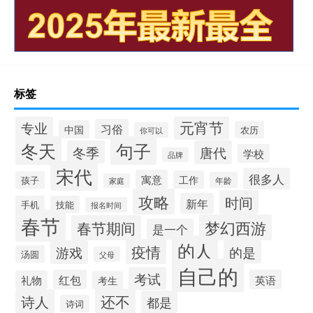
标签
元宵节
专业
习俗
中国
农历
你可以
冬天
句子
冬季
唐代
学校
品牌
宋代
很多人
寓意
工作
孩子
年龄
家庭
攻略
时间
新年
手机
技能
报名时间
春节
梦幻西游
春节期间
是一个
的人
疫情
游戏
的是
汤圆
父母
自己的
考试
红包
英语
礼物
考生
还不
诗人
都是
诗词