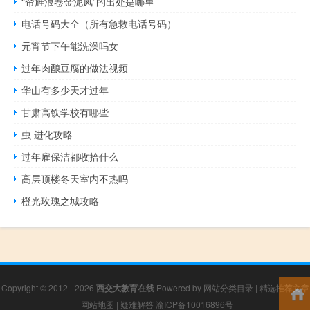
“帘旌浪卷金泥凤”的出处是哪里
电话号码大全（所有急救电话号码）
元宵节下午能洗澡吗女
过年肉酿豆腐的做法视频
华山有多少天才过年
甘肃高铁学校有哪些
虫 进化攻略
过年雇保洁都收拾什么
高层顶楼冬天室内不热吗
橙光玫瑰之城攻略
Copyright © 2012 - 2026
西交大教育在线
Powered by
网站分类目录
|
精选推荐文章
|
网站地图
|
疑难解答
渝ICP备10016896号