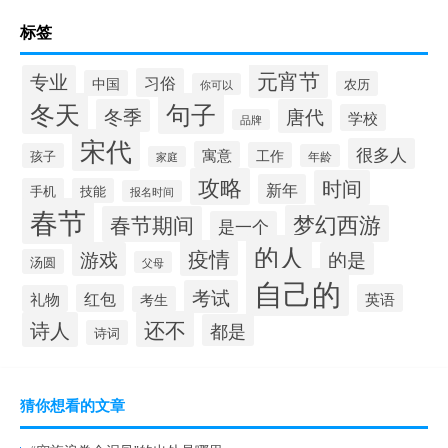
标签
元宵节
专业
习俗
中国
农历
你可以
冬天
句子
冬季
唐代
学校
品牌
宋代
很多人
寓意
工作
孩子
年龄
家庭
攻略
时间
新年
手机
技能
报名时间
春节
梦幻西游
春节期间
是一个
的人
疫情
游戏
的是
汤圆
父母
自己的
考试
红包
英语
礼物
考生
还不
诗人
都是
诗词
猜你想看的文章