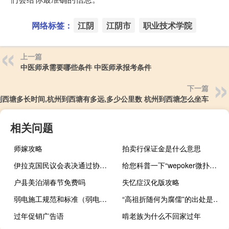
网络标签：
江阴
江阴市
职业技术学院
上一篇
中医师承需要哪些条件 中医师承报考条件
下一篇
到西塘多长时间,杭州到西塘有多远,多少公里数 杭州到西塘怎么坐车
相关问题
师嫁攻略
拍卖行保证金是什么意思
伊拉克国民议会表决通过协议与中国互免持外交及公务护照人员入境签证 到底什么情况嘞
给您科普一下“wepoker微扑克作弊软件(透视详细教程)
户县美泊湖春节免费吗
失忆症汉化版攻略
弱电施工规范和标准（弱电施工规范）
“高祖折随何为腐儒”的出处是哪里
过年促销广告语
啃老族为什么不回家过年