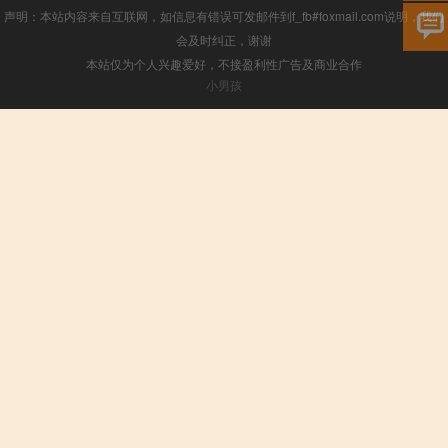
声明：本站内容来自互联网，如信息有错误可发邮件到f_fb#foxmail.com说明，我们
会及时纠正，谢谢
本站仅为个人兴趣爱好，不接盈利性广告及商业合作
小男孩