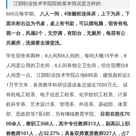
江阴职业技术学院院校基本情况是怎样的
600元每学期。
八人一间，4张橱柜连体床，上下为床，下
面衣柜右边为书桌，桌上有书架，可以摆电脑，宿舍有电
视一台，风扇2个，无空调，有阳台，无厕所，每层有公
共厕所，洗澡要去澡堂洗。
学生宿舍有两种，8人间和6人间的，每间大概15平米，8
人间是公用的卫生间，6人间有独立卫生间，但住宿费比8
人间贵一点。 江阴职业技术学院占地695亩，建筑面积近2
1万平方米，各类教学科研仪器设备总值近7000万元。 设
有机电工程系、电子信息工程系、化学纺织工程系、计算
机科学系、艺术设计系、管理系、外语系、基础部、体育
部、思政部等7系3部，另有继续教育学院。
目前在校生70
00余人，教职工508人，其中专任教师313人，副高以上职
称教师101人，占32.27%；具备双师素质教师227人，占7