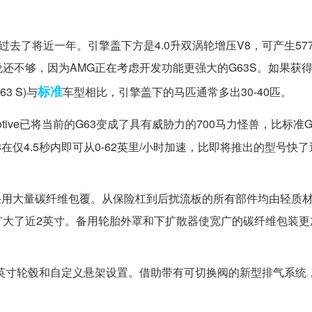
经过去了将近一年。引擎盖下方是4.0升双涡轮增压V8，可产生57
还不够，因为AMG正在考虑开发功能更强大的G63S。如果获得
标准
3 S)与
车型相比，引擎盖下的马匹通常多出30-40匹。
tomotive已将当前的G63变成了具有威胁力的700马力怪兽，比标准G
仅4.5秒内即可从0-62英里/小时加速，比即将推出的型号快
出的G63采用大量碳纤维包覆。从保险杠到后扰流板的所有部件均由轻质
扩大了近2英寸。备用轮胎外罩和下扩散器使宽广的碳纤维包装更
23英寸轮毂和自定义悬架设置。借助带有可切换阀的新型排气系统