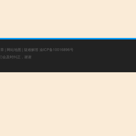
文章
|
网站地图
|
疑难解答
渝ICP备10016896号
，我们会及时纠正，谢谢