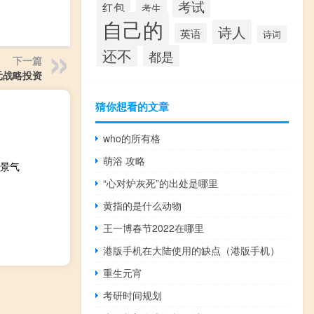
考试
红包
考生
自己的
诗人
英语
诗词
还不
都是
下一篇
元战略投资
猜你想看的文章
who的所有格
萌浴 攻略
景气
“心对炉灰死”的出处是哪里
黄指的是什么动物
王一博春节2022在哪里
港版手机在大陆使用的缺点（港版手机）
重生元宵
考研时间规划