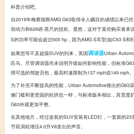
科普介绍吧。
自2019年梅赛德斯AMG G63取得令人瞩目的成绩以来已
劲动力和626磅-英尺的扭矩。显然，这对于某些购买者来说
S的功率可能会超过600 hp，因为AMG S车型(如C63 S和E6
调谐器
如果您等不及超级SUV的到来，英国
Urban Au
匹马。尽管调谐器尚未说明升级如何影响性能，但标准G63在
用可选的驾驶员包，最高时速限制为137 mph或149 mph。
为了补充不断提高的性能，Urban Automotive推
侧门槛和更坚固的轮拱也一样，与标准版本相比，其宽度
G63外观更加平整。
在其他地方，经过改装的SUV安装有LED灯，一套新的
节双涡轮增压4.0升V8发出的声音。