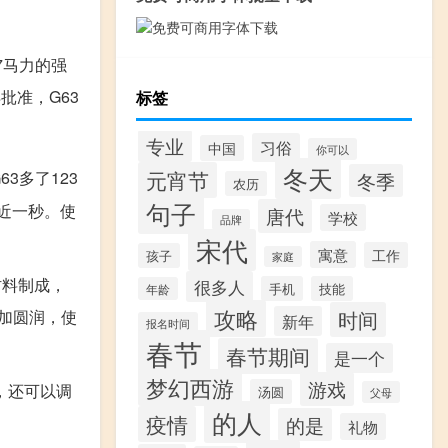
7马力的强
批准，G63
标签
专业
习俗
中国
你可以
冬天
元宵节
63多了123
冬季
农历
句子
了近一秒。使
唐代
学校
品牌
宋代
寓意
工作
孩子
家庭
材料制成，
很多人
手机
技能
年龄
攻略
加圆润，使
时间
新年
报名时间
春节
春节期间
是一个
梦幻西游
游戏
，还可以调
汤圆
父母
的人
疫情
的是
礼物