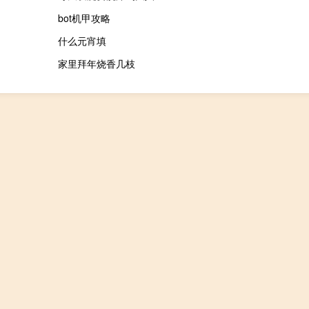
bot机甲攻略
什么元宵填
家里拜年烧香几枝