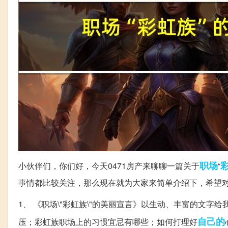
职场
小伙伴们，你们好，今天0471房产来聊聊一篇关于
“
事情都比较关注，那么现在就为大家来简单介绍下，希望
1、 《职场\"彩虹族\"的美丽宣言》以生动、丰富的文
自己的
压；彩虹族职场上的习惯宜忌有哪些；如何打理好