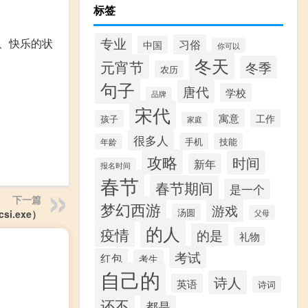
标签
专业
、快乐的状
习俗
中国
你可以
冬天
元宵节
冬季
农历
句子
唐代
学校
品牌
宋代
寓意
工作
孩子
家庭
很多人
手机
技能
年龄
攻略
时间
新年
报名时间
春节
春节期间
是一个
下一篇
梦幻西游
游戏
汤圆
i.exe）
父母
的人
疫情
的是
礼物
考试
红包
考生
自己的
诗人
英语
诗词
还不
都是