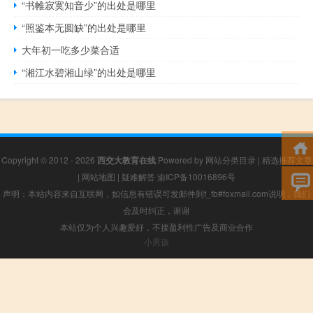
“书帷寂寞知音少”的出处是哪里
“照鉴本无圆缺”的出处是哪里
大年初一吃多少菜合适
“湘江水碧湘山绿”的出处是哪里
Copyright © 2012 - 2026
西交大教育在线
Powered by
网站分类目录
|
精选推荐文章
|
网站地图
|
疑难解答
渝ICP备10016896号
声明：本站内容来自互联网，如信息有错误可发邮件到f_fb#foxmail.com说明，我们
会及时纠正，谢谢
本站仅为个人兴趣爱好，不接盈利性广告及商业合作
小男孩