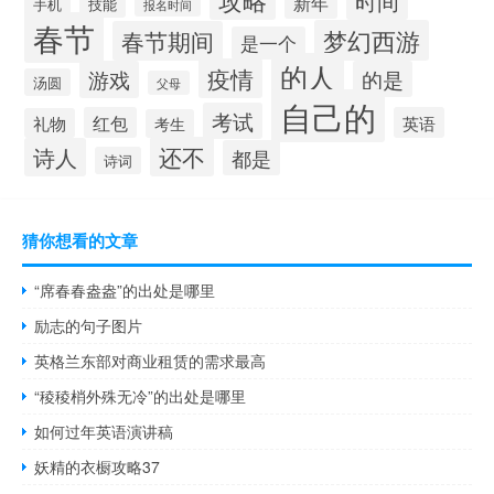
时间
新年
手机
技能
报名时间
春节
梦幻西游
春节期间
是一个
的人
疫情
游戏
的是
汤圆
父母
自己的
考试
红包
英语
礼物
考生
还不
诗人
都是
诗词
猜你想看的文章
“席春春盎盎”的出处是哪里
励志的句子图片
英格兰东部对商业租赁的需求最高
“稜稜梢外殊无冷”的出处是哪里
如何过年英语演讲稿
妖精的衣橱攻略37