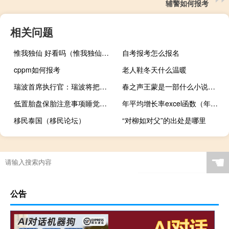
辅警如何报考
相关问题
惟我独仙 好看吗（惟我独仙好看吗）
自考报考怎么报名
cppm如何报考
老人鞋冬天什么温暖
瑞波首席执行官：瑞波将把其与美国证券交易委员会（SEC）的案件一直上诉至最高法院
春之声王蒙是一部什么小说（春之声-王蒙创作短篇小说简介）
低置胎盘保胎注意事项睡觉（低置胎盘保胎注意事项）
年平均增长率excel函数（年平均增长率excel）
移民泰国（移民论坛）
“对柳如对父”的出处是哪里
☚
公告