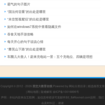
霸气的句子图片
“国法何尝重”的出处是哪里
“未尝暂孤鸳侣”的出处是哪里
如何在windows7系统中查看隐藏文件
吞食天地手游攻略
每天开心的句子说说心情
“蘼芜山下路”的出处是哪里
车圈儿大善人！蔚来充电站一景：五个充电位、四辆是理想
Copyright © 2012 - 2026
西交大教育在线
Powered by
网站分类目录
|
精选推荐文章
|
网站地图
|
疑难解答
渝ICP备10016896号
声明：本站内容来自互联网，如信息有错误可发邮件到f_fb#foxmail.com说明，我们
会及时纠正，谢谢