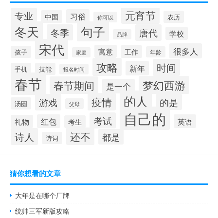
元宵节
专业
习俗
中国
农历
你可以
冬天
句子
冬季
唐代
学校
品牌
宋代
很多人
寓意
工作
孩子
年龄
家庭
攻略
时间
新年
手机
技能
报名时间
春节
梦幻西游
春节期间
是一个
的人
疫情
游戏
的是
汤圆
父母
自己的
考试
红包
英语
礼物
考生
还不
诗人
都是
诗词
猜你想看的文章
大年是在哪个厂牌
统帅三军新版攻略