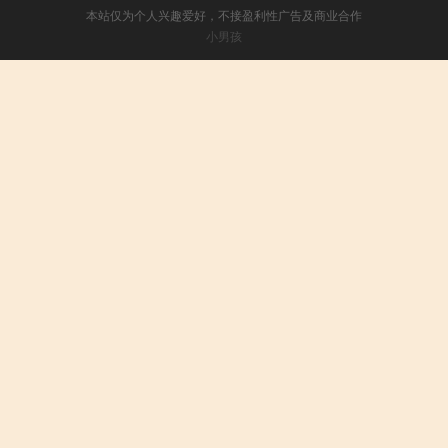
本站仅为个人兴趣爱好，不接盈利性广告及商业合作
小男孩