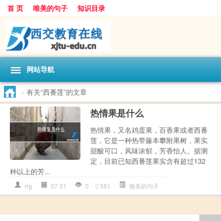
首 页
唯美的句子
知识目录
网站导航
>
有关“西番莲”的文章
热情果是什么
热情果，又名鸡蛋果，百香果或者西番
莲，它是一种热带藤本攀附果树，果实
甜酸可口，风味浓郁，芳香怡人。据测
定，目前已知西番莲果实含有超过132
种以上的芳...
rrg
07-31
0
551
唯美的句子