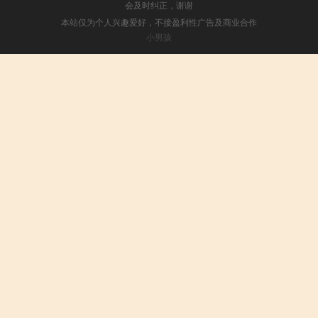
会及时纠正，谢谢
本站仅为个人兴趣爱好，不接盈利性广告及商业合作
小男孩