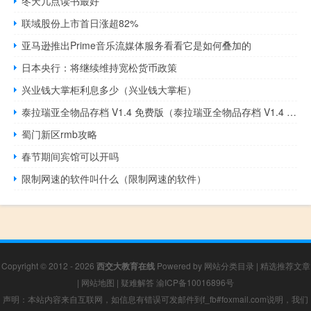
冬天几点读书最好
联域股份上市首日涨超82%
亚马逊推出Prime音乐流媒体服务看看它是如何叠加的
日本央行：将继续维持宽松货币政策
兴业钱大掌柜利息多少（兴业钱大掌柜）
泰拉瑞亚全物品存档 V1.4 免费版（泰拉瑞亚全物品存档 V1.4 免费版功能简介）
蜀门新区rmb攻略
春节期间宾馆可以开吗
限制网速的软件叫什么（限制网速的软件）
Copyright © 2012 - 2026
西交大教育在线
Powered by
网站分类目录
|
精选推荐文章
|
网站地图
|
疑难解答
渝ICP备10016896号
声明：本站内容来自互联网，如信息有错误可发邮件到f_fb#foxmail.com说明，我们