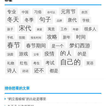
元宵节
专业
习俗
中国
农历
你可以
冬天
句子
冬季
唐代
学校
品牌
宋代
很多人
寓意
工作
孩子
年龄
家庭
攻略
时间
新年
手机
技能
报名时间
春节
梦幻西游
春节期间
是一个
的人
疫情
游戏
的是
汤圆
父母
自己的
考试
红包
英语
礼物
考生
还不
诗人
都是
诗词
猜你想看的文章
“鹤立瘦棱棱”的出处是哪里