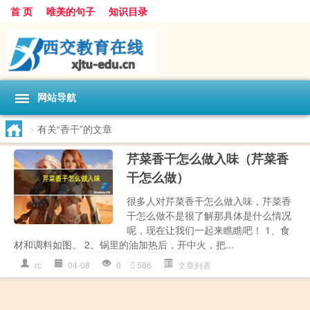
首 页
唯美的句子
知识目录
网站导航
>
有关“香干”的文章
芹菜香干怎么做入味（芹菜香
干怎么做）
很多人对芹菜香干怎么做入味，芹菜香
干怎么做不是很了解那具体是什么情况
呢，现在让我们一起来瞧瞧吧！ 1、食
材和调料如图。 2、锅里的油加热后，开中火，把...
rc
04-08
0
586
文章列表